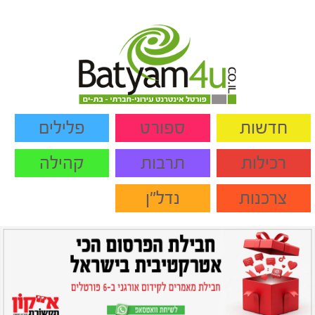
חדשות
ספורט
פלילים
רכילות
תרבות
קהילה
צרכנות
נדל"ן