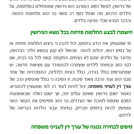
של גירושין, למשל הסוג המורכב הוא גירושין שמתחילים במלחמות, על
הילדים הרכוש, מה שגוזל כסף רב משני בני הזוג מלחמות התשה
והדבר הנורא מכל- פגיעה בילדים.
הישמרו לבצע החלטות פזיזות בכל נושא הגירושין
מי שמעמיק את הידע בתחום, יכול להבין כי ביצוע החלטות פזיזות או
על בסיס רגשי, יכולות להוות מכשול לא קטן בנושא הליכי הגירושין.
מדובר על הליכים שהם לא נעימים. התקופה קשה לכל בני הבית, אם
לבני הזוג ובמיוחד לילדים שיצטרכו להתמודד עם מציאות חדשה. יש
שמתגרשים בגלל בגידה, בגלל בעיות כלכליות, התמכרויות של אחד
מבני הזוג ועוד הרבה מאוד סיבות. זו הסיבה כי בגלל שהניסיון הרב של
עורך דין לענייני משפחה
, יכול להיות לעזר רב למי שמעוניין להתגרש.
כאמור ישנם גירושין שאינם עולים יפה, אך ישנם כאלה שבאמצעות
הסכם שינוסח לטובת שני הצדדים, בני הזוג מסיימים את הקשר הזוגי
וממשיך להיות ביחסים חבריים, במיוחד עבור הילדות הבריאה של
ילדיהם.
טיפים לבחירה נכונה של עורך דין לענייני משפחה