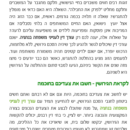
זוגות רבים חווים משברים בחיי הנישואין, חלקם מתגבר על המשברים
וחלקם מחליט "לפרק את החבילה". השאלה היא האם כדאי או מומלץ
להתגרש? שאלה זו תלויה בכמה גורמים. ראשית, אם כבר הזוג היה
אצל יועץ נישואין, האם החיים המשותפים ה בלתי נסבלים? אם
המריבות אינן פוסקות ומפריעות לילדים או משפיעות עליהם לרעה?
על שאלות אלה, יענה לכם רק
עורך דין לענייני משפחה בנתניה
. ישנם
עורכי דין שיכולים לגשר ולהגיע לכך שיהיה הסכם גירושין, ללא מלחמות,
הרכוש יופרד, אם ישנם ילדים קטינים תהיה משמורת משותפת ועוד.
לפעמים הזוג מגיע בהחלטה להתגרש, כאשר הם כבר יודעים כי מיצו
מזה שנים את הקשר ביניהם, הגיעו למבוי סתום וההחלטה על הגירושין
היא לשניהם.
לקראת הגירושין – חשבו את צעדיכם בחוכמה
יש לחשב את צעדיכם בחוכמה, היות וגם אם לא רבתם ואתם חשים
ביטחון לחגבי הסכם הגירושין, יש להתייעץ תמיד עם
עורך דין לענייני
משפחה בנתניה
,על מנת שתוכלו לבצע את הצעדים הנכונים בצורה
המקצועית והנכונה ביותר. יש לציין, כי בתי דין רבנים, יכולים להקשות
את הגירושין, יבקשו שלום בית, או שיאריכו את כל ההליכים, מה
שלבטח זוג שמתגרש, לא מעוניין בעיכובים מיותרים. ישנם כל מיני סוגים