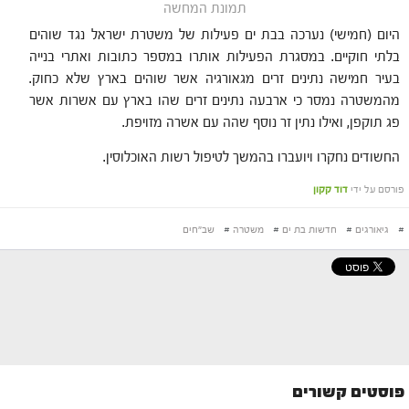
תמונת המחשה
היום (חמישי) נערכה בבת ים פעילות של משטרת ישראל נגד שוהים
בלתי חוקיים. במסגרת הפעילות אותרו במספר כתובות ואתרי בנייה
בעיר חמישה נתינים זרים מגאורגיה אשר שוהים בארץ שלא כחוק.
מהמשטרה נמסר כי ארבעה נתינים זרים שהו בארץ עם אשרות אשר
פג תוקפן, ואילו נתין זר נוסף שהה עם אשרה מזויפת.
החשודים נחקרו ויועברו בהמשך לטיפול רשות האוכלוסין.
פורסם על ידי
דוד קקון
#
גיאורגים
#
חדשות בת ים
#
משטרה
#
שב"חים
פוסטים קשורים