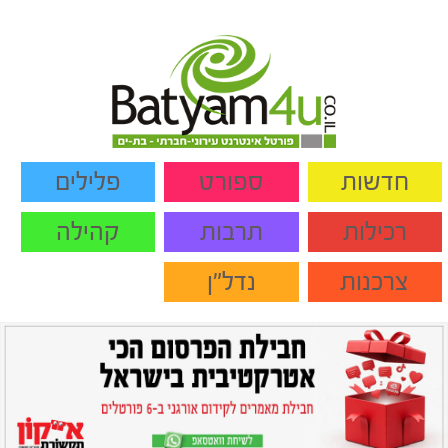
חדשות
ספורט
פלילים
רכילות
תרבות
קהילה
צרכנות
נדל"ן