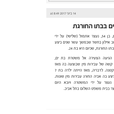
14 ביוני 2017 at 8:49
ם בבתו החורגת
תושב בת ים, בן 54, נעצר אתמול (שלישי) על ידי
איילון בחשד שבמשך עשר שנים ביצע
תו החורגת, שכיום היא בת 24.
 הגיעה הצעירה אל משטרת בת ים,
ר קשה של עבירות מין שבוצעה בה מאז
הייתה ילדה קטנה. לדבריה, מאז הייתה ילדה בת 7
 גיל 17 ביצע בה אביה החורג עבירות מין שונות.
נעצר על ידי המשטרה ויובא היום
 בבית משפט השלום בתל אביב.