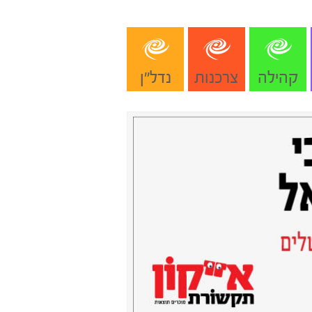
קהילה
צרכנות
נדל"ן