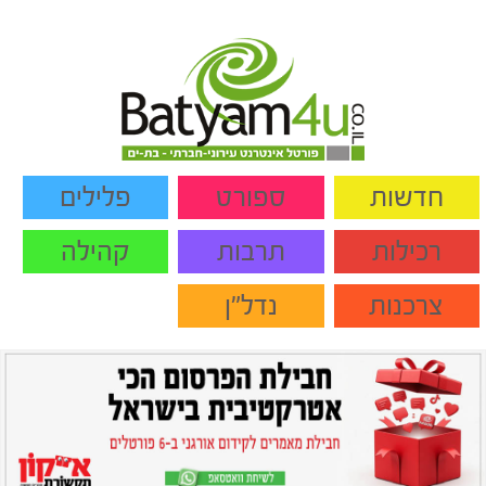
חדשות
ספורט
פלילים
רכילות
תרבות
קהילה
צרכנות
נדל"ן