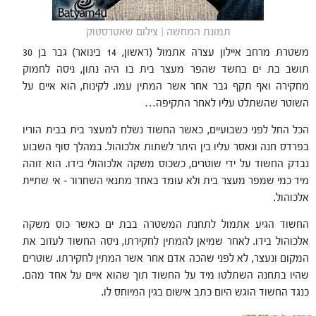
תמונת המחשה | צילום שאטרסטוק
משטרת מרחב איילון עצרה אתמול (ראשון, 14 בינואר) גבר בן 30
תושב בת ים בחשד שהפר מעצר בית בו היה נתון, ניסה לחמוק
מחקירה ואף תקף גבר אחר אשר המתין עמו. לקינוח, הוא איים על
השוטר שהשתלט עליו לאחר התקיפה…
הכל החל לפני כשבועיים, כאשר החשוד נשלח למעצר בית בבית הוריו
בפרדס חנה ונאסר עליו בין היתר לשתות אלכוהול. במהלך סוף השבוע
נבדק החשוד על ידי שוטרים, כשכוס משקה אלכוהולי בידו. הוא זוהה
מיד כמי שמפר מעצר בית ולא עומד באחד מתנאי השחרור – אי שתיית
אלכוהול.
החשוד הגיע אתמול לתחנת המשטרה בבת ים כאשר כוס משקה
אלכוהול בידו. לאחר שמיאן להמתין לחקירתו, ניסה החשוד לעזוב את
המקום ונעצר, לא לפני שהכה אדם אחר אשר המתין לחקירתו. שוטרים
שהיו בתחנה השתלטו מיד על החשוד תוך שהוא איים על אחד מהם.
כנגד החשוד הוגש היום כתב אישום בגין המיוחס לו.