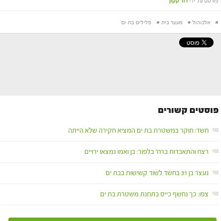
פורסם על ידי
דוד קקון
#
אלכוהול
#
מעצר בית
#
פלילים בת ים
פוסטים קשורים
חשד: חוקר במשטרת בת ים המציא חקירה שלא הייתה
רצח והתאבדות ברח' בלפור: בן ואמו נמצאו ירויים
נעצר בן 31 בחשד לשוד קשישות בבת ים
צפו: כך נחשף כייס בתחנת משטרת בת ים