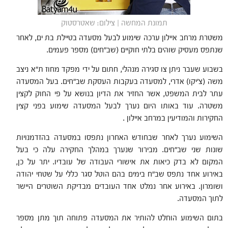
תמונת המחשה | צילום: שאטרסטוק
משטרת מרחב איילון ערכה שימוע לבעל מסעדה בטיילת בת ים, לאחר
שנתפס מעסיק שוהים בלתי חוקיים (שב"חים) מספר פעמים.
בשבוע שעבר ניתן צו סגירה מנהלי, חתום על ידי מפקד מחוז ת"א ניצב
משה (צ'יקו) אדרי, למסעדה בעקבות העסקת שב"חים. בעל המסעדה
עתר לבית המשפט, אשר החזיר את הדיון בנושא על פי החוק לקצין
משטרה. עוד באותו היום נערך לבעל המסעדה שימוע בפני קצין
החקירות והמודיעין במרחב איילון .
השימוע נערך לאחר שבחודש האחרון נתפסו במסעדה בהזדמנויות
שונות שני שב"חים. מבירור שנערך במהלך החקירה עלה כי בעל
המקום לא בדק כיאות את אישורי העבודה של עובדיו. יתר על כן,
באירוע אחד נתפס שב"ח בימים בהם הוטל סגר כללי על שטחי יהודה
ושומרון. באירוע אחר נמלט אחד העובדים מבדיקת השוטרים היישר
לתוך המסעדה.
בתום השימוע הוחלט להותיר את המסעדה פתוחה תוך מתן מספר