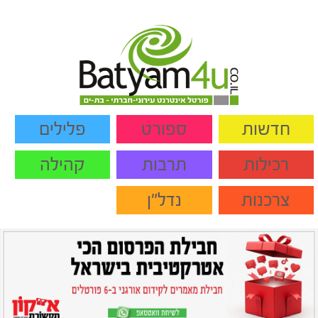
חדשות
ספורט
פלילים
רכילות
תרבות
קהילה
צרכנות
נדל"ן