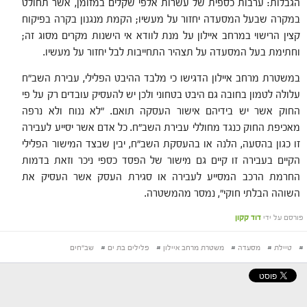
הגבלות: ערבות כספית של עשרות אלפי שקלים במזומן, אשר תחולט
במקרה שבעל המסעדה יחזור על מעשיו; הקמת מנגנון בקרה בפיקוח
קצין הרישוי במרחב איילון על מנת לוודא אי הישנות מקרים מסוג זה;
וחתימת בעל המסעדה על תצהיר התחייבות לבל יחזור על מעשיו.
במשטרת מרחב איילון הדגישו כי מלבד ההיבט הפלילי, עבירת השב"ח
עלולה לטמון בחובה גם היבט בטחוני ולכן יש להעסיק עובדים רק על פי
החוק אשר יש בידיהם אישור העסקה תואם. "לא ננוח ולא נרפה
מאכיפת החוק כנגד מחוללי עבירת השב"ח. כל אדם אשר יסייע לעבירה
זו כגון בהסעה, הלנה או בהעסקת השב"ח, יבין שבצד המישור הפלילי
הקיים בעבירה זו קיים גם מישור של הפסד כספי ניכר וזאת בדמות
החרמת הרכב המסייע לעבירה או סגירת העסק אשר העסיק את
השוהה הבלתי חוקי", נמסר מהמשטרה.
פורסם על ידי
דוד קקון
#
טיילת
#
מסעדה
#
משטרת מרחב איילון
#
פלילים בת ים
#
שב"חים