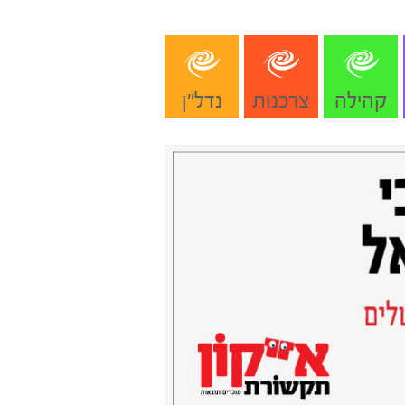
קהילה
צרכנות
נדל"ן