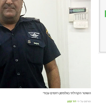
השוטר הקהילתי בוולפסון רחמים עבודי
פורסם על ידי
דוד קקון