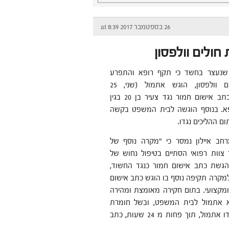
26 בספטמבר 2017 at 8:39
חולים וולפסון
שנעצר בחשד כי תקף רופא והתפרע
בבית החולים וולפסון, הוגש אתמול (שני, 25
בספטמבר) כתב אישום חמור נגד צעיר בן 20 בגין
א. בנוסף הוגשה לבית המשפט בקשה
ם ההליכים נגדו.
ב איילון נמסר כי "מקרה נוסף של
 צוות רפואי הסתיים בטיפול נחוש של
גשת כתב אישום חמור כנגד החשוד,
מקרה תקיפה נוסף בו הוגש כתב אישום
ומקצועי. בתום חקירה מאומצת ומהירה
 אתמול לבית המשפט, ובשל חומרת
העבירה ומדיניות אפס סובלנות כנגד תוקפי עובדי ציבור הוגש נגדו אתמול, תוך פחות מ 24 שעות, כתב