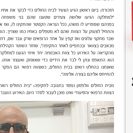
תזכורת: ביום ראשון הגיע הצעיר לבית החולים כדי לבקר את אחיו 
"למחלקה הגיעו שלושה צעירים שטענו שהם בני משפחה (
בפניהם שמפריע לו משהו, ככל הנראה הקטטר שהתקינו לו, ואז 
והתחיל לצעוק על הצוות שהם לא מטפלים באחיו כמו שצריך. הוא
שבר מתקני עלונים ואז קפץ על אחד הרופאים שרק עבר שם, דחף 
מכאבים בצוואר ובכתפיים לאחר התקיפה", שחזר השוטר הקהילתי 
מהקריאה על האירוע כל צוות האבטחה יחד איתי הגענו למחלקה 
הוא התאפס ונתן לי לבד את הידיים כדי שאאזוק ואעצור אותו.
שאנחנו בהחלט רואים בבית החולים, כשצוות רפואי הם הפקר 
להתייחס אליהם בצורה אלימה".
מבית החולים וולפסון נמסר בתגובה לתקיפה: "בית החולים רוא
הצוות הרפואי והסיעודי ואינו מוכן לעבור לסדר היום. האירוע הועב