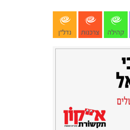
קהילה
צרכנות
נדל"ן