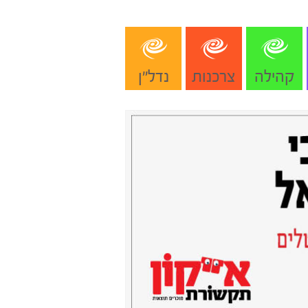
קהילה
צרכנות
נדל"ן