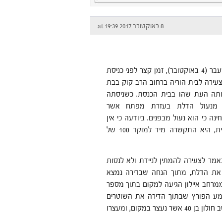
8 באוקטובר 2017 at 19:39
ביום רביעי שעבר (4 באוקטובר), זמן קצר לפני כניסת
צעירה לבית הוריה ברחוב הרב קוק בבת
ותה העת שהו בבית הכנסת. כשניסתה
מנעול הדלת בעזרת מפתח אשר
נה כי הוא נעול מבפנים. ביודעה כי אין
אף אחד בבית, היא התקשרה מיד למוקד 100 של
וקד 100 נאמר לצעירה להמתין לניידת ולא לנסות
את הדלת, מתוך הנחה שבדירה נמצא
ממרחב איילון הגיעה למקום בתוך מספר
מע הפורץ שבתוך הדירה את השוטרים
מחוץ לבית, הוא פתח להם את הדלת ואלו לכדו אותו. מדובר בתושב חולון בן 40 אשר נעצר במקום, ומעצרו