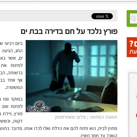
פורץ נלכד על חם בדירה בבת ים
החג, הגיעה 
ים, אשר בא
לפתוח את 
ברשותה, הבחי
המשטרה.
במ
לפתוח שוב 
פורץ. ניידת 
תמונת המחשה | צילום שאטרסטוק
דקות, וכשש
הוארך עד מחר (שני).