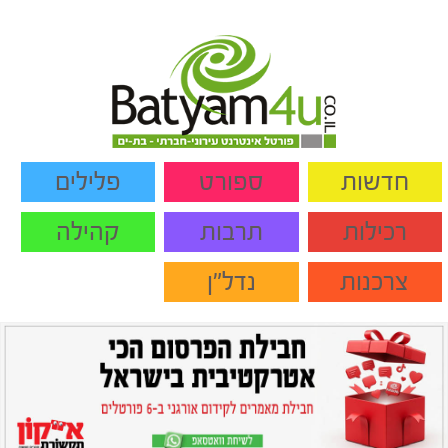
חדשות
ספורט
פלילים
רכילות
תרבות
קהילה
צרכנות
נדל"ן