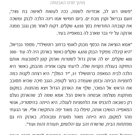
מתוך סרט האבטחה
"פשוט רוע לב, אכזריות לשמה, ככה לעשות לאישה בת 85?",
זועם גבריאל וקנין מבת ים. ביום חמישי אמו רינה הלכה לבנק ומשכה
את קצבתה החודשית בסך 4,650 שקלים. דקות לאחר מכן נגנב ממנה
ארנקה על ידי גבר שארב לה במאפייה בעיר.
"אמא הוציאה את הכסף מבנק לאומי ברחוב רוטשילד", מספר גבריאל,
"היא קיבלה מפקיד הבנק 4,650 שקלים כאשר בארנק היה לה עוד 300-
400 שקלים. יש לה ארנק גדול לשטרות וארנק קטן למטבעות אותם
החזיקה בעגלת הקניות שלה. לדעתי עקבו אחריה מהבנק, כאשר היא
הלכה לבית המאפה ברוטשילד 31, "יד המלך". היא רצתה לקנות כמה
לחמניות הביתה ובזמן שעמדה בתור לקופה, הגנב חיכה שהיא תסובב
את הראש אל המוכר, שלף את הארנק הגדול ויצא מהחנות. במקום
מותקנת מצלמה אבטחה ורואים הכל. אמא שמה לב שהארנק נעלם
רק כשבאה להכניס את הלחמניות לעגלה. היא הייתה בהיסטריה, אנשי
המאפייה הושיבו אותה, טיפלו בה מאוד יפה והתקשרו אליי. אני הגעתי
מהר למקום, היא הייתה מאוד נסערת ומבוהלת. בארנק היו גם
מפתחות הבית, שרשרת זהב עם יהלומים, תעודת זהות ועוד".