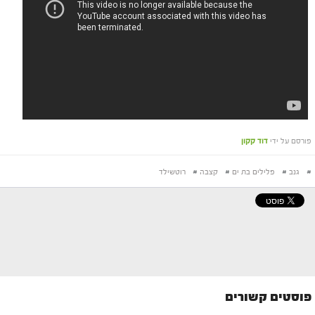
פורסם על ידי
דוד קקון
#
גנב
#
פלילים בת ים
#
קצבה
#
רוטשילד
פוסטים קשורים