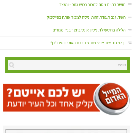
תושב בת ים ניסה למכור רכוש גנוב – ונעצר
חשד: גנב תעודת זהות וניסה למכור אותה בפייסבוק
הלילה ברוטשילד: ניסיון אונס בחצר בניין מגורים
בן 17 גנב ציוד אישי מנהגי חברת האוטובוסים "דן"