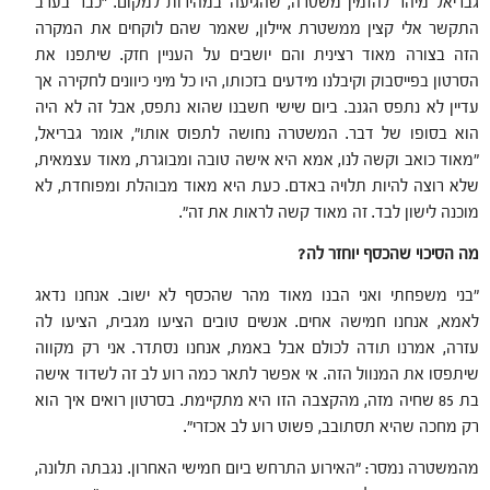
גבריאל מיהר להזמין משטרה, שהגיעה במהירות למקום. "כבר בערב
התקשר אלי קצין ממשטרת איילון, שאמר שהם לוקחים את המקרה
הזה בצורה מאוד רצינית והם יושבים על העניין חזק. שיתפנו את
הסרטון בפייסבוק וקיבלנו מידעים בזכותו, היו כל מיני כיוונים לחקירה אך
עדיין לא נתפס הגנב. ביום שישי חשבנו שהוא נתפס, אבל זה לא היה
הוא בסופו של דבר. המשטרה נחושה לתפוס אותו", אומר גבריאל,
"מאוד כואב וקשה לנו, אמא היא אישה טובה ומבוגרת, מאוד עצמאית,
שלא רוצה להיות תלויה באדם. כעת היא מאוד מבוהלת ומפוחדת, לא
מוכנה לישון לבד. זה מאוד קשה לראות את זה".
מה הסיכוי שהכסף יוחזר לה?
"בני משפחתי ואני הבנו מאוד מהר שהכסף לא ישוב. אנחנו נדאג
לאמא, אנחנו חמישה אחים. אנשים טובים הציעו מגבית, הציעו לה
עזרה, אמרנו תודה לכולם אבל באמת, אנחנו נסתדר. אני רק מקווה
שיתפסו את המנוול הזה. אי אפשר לתאר כמה רוע לב זה לשדוד אישה
בת 85 שחיה מזה, מהקצבה הזו היא מתקיימת. בסרטון רואים איך הוא
רק מחכה שהיא תסתובב, פשוט רוע לב אכזרי".
מהמשטרה נמסר: "האירוע התרחש ביום חמישי האחרון. נגבתה תלונה,