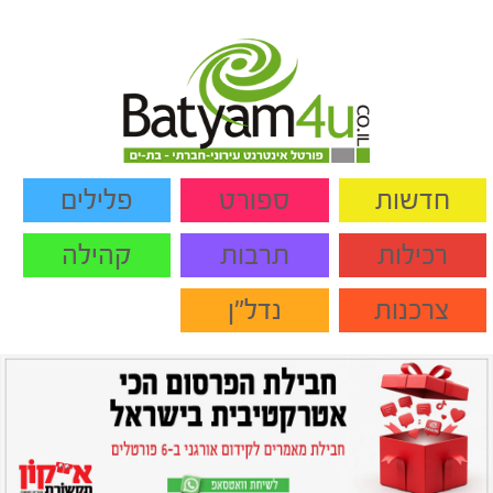
חדשות
ספורט
פלילים
רכילות
תרבות
קהילה
צרכנות
נדל"ן