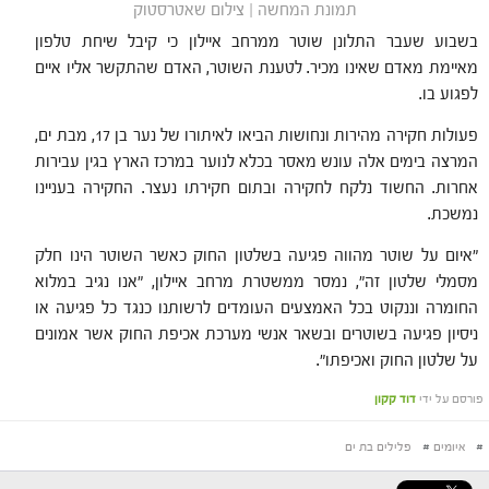
תמונת המחשה | צילום שאטרסטוק
בשבוע שעבר התלונן שוטר ממרחב איילון כי קיבל שיחת טלפון
מאיימת מאדם שאינו מכיר. לטענת השוטר, האדם שהתקשר אליו איים
לפגוע בו.
פעולות חקירה מהירות ונחושות הביאו לאיתורו של נער בן 17, מבת ים,
המרצה בימים אלה עונש מאסר בכלא לנוער במרכז הארץ בגין עבירות
אחרות. החשוד נלקח לחקירה ובתום חקירתו נעצר. החקירה בעניינו
נמשכת.
"איום על שוטר מהווה פגיעה בשלטון החוק כאשר השוטר הינו חלק
מסמלי שלטון זה", נמסר ממשטרת מרחב איילון, "אנו נגיב במלוא
החומרה וננקוט בכל האמצעים העומדים לרשותנו כנגד כל פגיעה או
ניסיון פגיעה בשוטרים ובשאר אנשי מערכת אכיפת החוק אשר אמונים
על שלטון החוק ואכיפתו".
פורסם על ידי
דוד קקון
#
איומים
#
פלילים בת ים