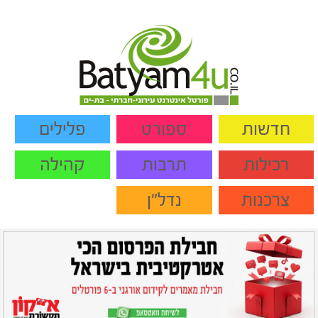
חדשות
ספורט
פלילים
רכילות
תרבות
קהילה
צרכנות
נדל"ן