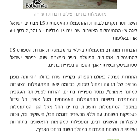
מתעמלות בת ים ן צילום דוברות העירייה
הישג חסר תקדים לנבחרת ההתעמלות האמנותית I.S מבת ים ישראל
ליגה א': המתעמלות הצעירות שבו עם 16 מדליות – 3 זהב, 7 כסף ו-6
ארד.באליפות
הנבחרת מונה 21 מתעמלות בגילאי 8-12 במסגרת אגודת הספורט I.S
להתעמלות אמנותית הפועלת בעיר כעשרים שנה, בניהול ישראל
סטרובניסקי ובשיתוף אגף הספורט בעיריית בת ים.
התחרות נערכה באולם הספורט בקריית שרת בחולון "והיוותה מפגן
מרהיב של תנועה ומחול ססגוני, בסיומה יצאו המתעמלות הצעירות
למחנה אימונים", נמסר מעיריית בת ים, "הודות לפעילותה העקבית
והמתמדת בטיפוח ההתעמלות האמנותית מגיל צעיר, חל גידול
במספר המתעמלות תושבות בת ים החל מגיל הגן. המתעמלות
בטכניקות השונות, עם וללא מכשירים דוגמת חבל, חישוקים וכו', זוכות
להצלחות והישגים רבים, ומעפילות למקומות הראשונים בתחרויות
ואליפויות השונות הנערכות במהלך השנה ברחבי הארץ".