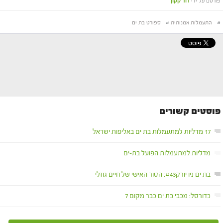
פורסם על ידי
דוד קקון
#
התעמלות אמנותית
#
ספורט בת ים
פוסטים קשורים
17 מדליות למתעמלות בת ים באליפות ישראל
מדליות למתעמלות הפועל בת-ים
בת ים ניו יורק#43: הטור האישי של חיים גוזלי
כדורסל: מכבי בת ים כבר מקום 7