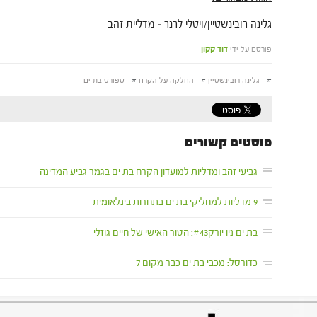
גלינה רובינשטיין/ויטלי לרנר – מדליית זהב
פורסם על ידי
דוד קקון
#
גלינה רובינשטיין
#
החלקה על הקרח
#
ספורט בת ים
פוסטים קשורים
גביעי זהב ומדליות למועדון הקרח בת ים בגמר גביע המדינה
9 מדליות למחליקי בת ים בתחרות בינלאומית
בת ים ניו יורק#43: הטור האישי של חיים גוזלי
כדורסל: מכבי בת ים כבר מקום 7