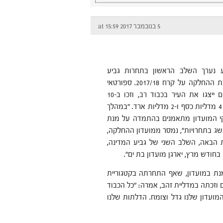
5 בנובמבר 2017 at 15:59
 נערך השלב הראשון בתחרות גביע
המדינה לעונת ההחלקה על קרח 2017/18. ספורטאי
מועדון בת ים ייצגו את העיר בכבוד רב, וזכו ב-10
מדליות זהב, 4 מדליות כסף ו-2 מדליות ארד. "במהלך
י המועדון מתאמנים בהתמדה על מנת
שג בתחרויות", נמסר ממועדון ההחלקה,
הבאה, השלב השני של גביע המדינה,
חודש מרץ, יארגן מועדון בת ים".
נת במועדון, שאף התחרתה בקטגוריית
ם וזכתה במדליית זהב, אמרה: "כל הכבוד
המועדון שלנו גדל וצומח. הדלתות שלנו