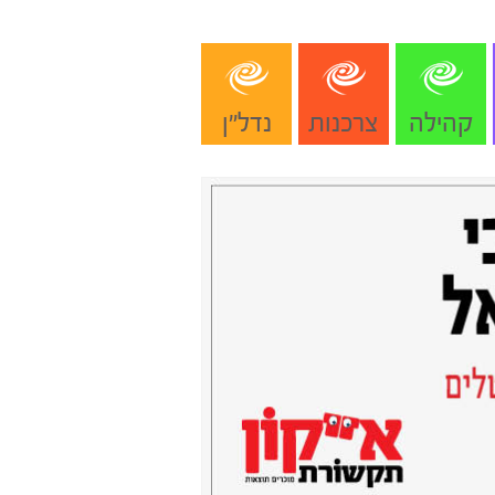
קהילה
צרכנות
נדל"ן