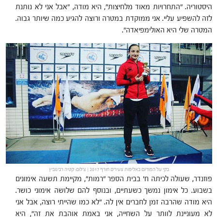
היסטוריה. "התחרויות מאוד מלחיצות", היא מודה, "אבל אני לא נותנת
לזה להשפיע עליי. אני ממוקדת במטרה ורוצה להגיע כמה שיותר גבוה.
המטרה שלי היא האולימפיאדה".
בקי על הפודיום באליפות צעירים חורף 2017 | צילום: קטיה רבינוביץ
פוזנדר, שעולה לכיתה ח' בבית הספר "רמות", מקיימת תשעה אימונים
בשבוע. כל אימון נמשך כשעתיים, ובנוסף להם שלושה אימוני כושר.
היא מודה שהרבה זמן לחברים אין לה. "לא כמו שהייתי רוצה, אבל אני
לא מעוניינת לוותר על השחייה, אני באמת אוהבת את זה", היא