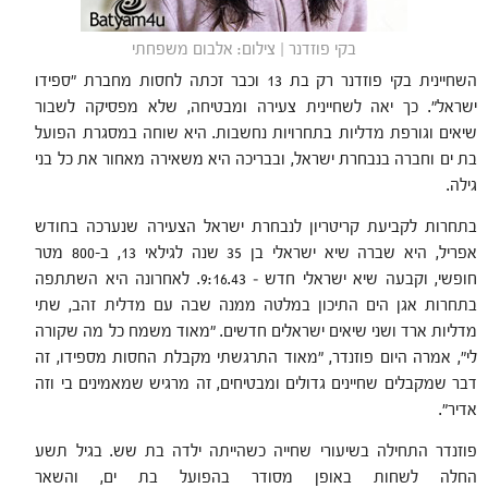
בקי פוזדנר | צילום: אלבום משפחתי
השחיינית בקי פוזדנר רק בת 13 וכבר זכתה לחסות מחברת "ספידו
ישראל". כך יאה לשחיינית צעירה ומבטיחה, שלא מפסיקה לשבור
שיאים וגורפת מדליות בתחרויות נחשבות. היא שוחה במסגרת הפועל
בת ים וחברה בנבחרת ישראל, ובבריכה היא משאירה מאחור את כל בני
גילה.
בתחרות לקביעת קריטריון לנבחרת ישראל הצעירה שנערכה בחודש
אפריל, היא שברה שיא ישראלי בן 35 שנה לגילאי 13, ב-800 מטר
חופשי, וקבעה שיא ישראלי חדש – 9:16.43. לאחרונה היא השתתפה
בתחרות אגן הים התיכון במלטה ממנה שבה עם מדלית זהב, שתי
מדליות ארד ושני שיאים ישראלים חדשים. "מאוד משמח כל מה שקורה
לי", אמרה היום פוזנדר, "מאוד התרגשתי מקבלת החסות מספידו, זה
דבר שמקבלים שחיינים גדולים ומבטיחים, זה מרגיש שמאמינים בי וזה
אדיר".
פוזנדר התחילה בשיעורי שחייה כשהייתה ילדה בת שש. בגיל תשע
החלה לשחות באופן מסודר בהפועל בת ים, והשאר