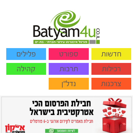
חדשות
ספורט
פלילים
רכילות
תרבות
קהילה
צרכנות
נדל"ן