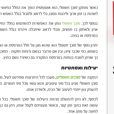
כאשר מותקן סוכך חשמלי, הוא אוטומטית הופך את החלל החיצוני ה
לשהות בו זמן ארוך וליהנות ממנו, בלי לדאוג ולסבול בגלל השמש 
בנוסף לכך,
סוכך חשמלי
נותן את האפשרות להשתמש בחלל החיצוני
ארון ולאחסן בו חפצים, מבלי לדאוג שיתכלה וייהרס בגלל השמ
במרפסת או בגינה.
יתרון נוסף של סוכך חשמלי הוא שהוא מגן על חלל המרפסת או הגינה
בשמש, כפי שכבר ציינו, ובין אם מדובר בגשם ורוחות חזקות – הסוכ
כך שניתן לשבת בנוחות במרפסת המקורה גם כשיורד גשם בחוץ.
יעילות ואסתטיות
התקנה של
סוככים חשמליים
, מעבר לכל היתרונות שפירטנו לעיל, מ
סוכך חשמלי מגיע בכל מיני עיצובים, והוא עשוי מכל מיני חומרים. 
להעניק גוון ייחודי לעיצוב של הבית, ולשדרג אותו.
לבסוף, לא ניתן להתעלם מרמת היעילות של סוכך חשמלי. בכל רג
עושה זאת בתוך זמן קצר, וכאשר מעוניינים לקפל אותו, ניתן גם כן
לחיצה על מתג אחד.