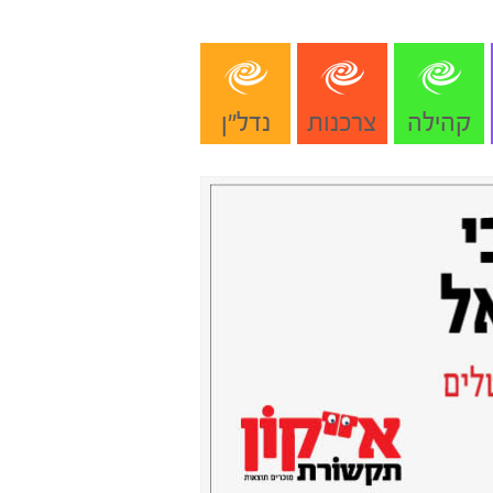
קהילה
צרכנות
נדל"ן