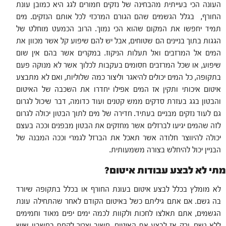
העונה הכי בעייתית מהבחינה של נזקים חמורים לגג היא כמובן עונת
החורף, בגלל הגשמים שהם הגורם המרכזי לכל אותם הנזקים. מים
תמיד יחפשו את המקום שהוא הכי נמוך. הרוב הכמעט מוחלט של
הגגות בתוך בניינים הם שטוחים, אבל יש להם שיפוע קל אשר מכוון את
המים אל המרזבים ואל תעלות הניקוז. במקרים אשר בהם אין שום
שיפוע, או שכל המרזבים חסומים בעקבות לכלוך אשר לא מנוקה פעם
בתקופה, כל המים יכולים להיאגר וליצור כמה שלוליות, ואם לא מתבצע
איטום איכותי ותקין אז המים אפילו יחדרו את השכבה של האיטום
והבטון בגג בעזרת סדקים ממש קטנים ועוד כדומה, דבר שיכול לגרום
גם לעוד נזקים מבניים בעתיד. חדירה של מים לתוך הבטון יכולה לגרום
לזה שהמים יגיעו לברזלים אשר מחזקים את הבטון מבפנים וככה בעצם
יכולה להיווצר חלודה אשר תאכל את הברזל לגמרי וככה המבנה של
הבניין יכול להיחלש בצורה משמעותית.
מתי לא לבצע עבודות איטום?
לא מומלץ בכלל לבצע איטום בעונת החורף או בכלל בתקופה שיורד
בה גשם. אם אתם גיליתם כשל באיטום הקודם לאחר שהתחילה עונת
הגשמים, אתם תאלצו לחכות ולקוות לכמה ימים יפים מאוד וחמימים
ללא גשם, ורק אז לבצע את האיטום. חשוב וצריך לקחת בחשבון שיש