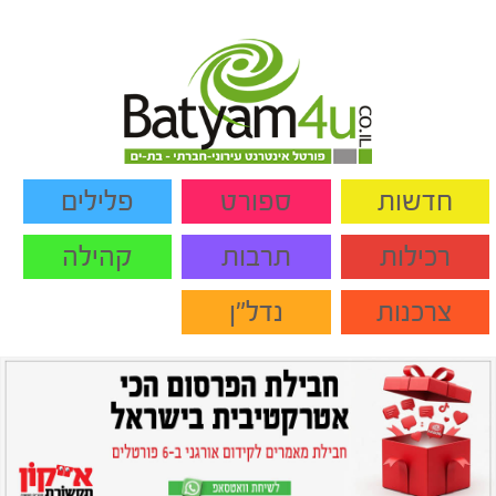
חדשות
ספורט
פלילים
רכילות
תרבות
קהילה
צרכנות
נדל"ן