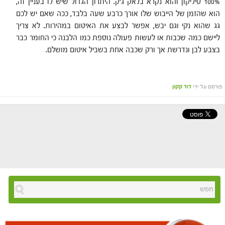
100% סיליקון והוא נקרא בלאק ג'ק. היתרון הגדול שיש לו בעניין זה,
הוא שהזמן של הייבוש שלו אורך כרבע שעה בלבד, ככה שאם יש לכם
גג שהוא נקי וגם יבש, אפשר לבצע את האיטום במהירות. לא צריך
ליישם כמה שכבות או לעשות פעולה נוספת כמו הלבנה כי החומר כבר
בצבע לבן ונדרשת אך ורק שכבה אחת בשביל איטום מושלם.
פורסם על ידי
דוד קקון