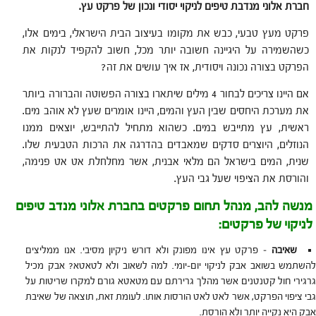
חברת אלוני מנדבת טיפים לניקוי יסודי ונכון
של פרקט עץ.
פרקט מעץ טבעי, כבש את מקומו בעיצוב הבית הישראלי, בימים אלו,
כשהשמירה על היגיינה חשובה יותר מכל, חשוב להקפיד לנקות את
הפרקט בצורה נכונה ויסודית, אז איך עושים את זה?
אם היינו צריכים לבחור 4 מילים שיתארו בצורה הפשוטה והברורה ביותר
את מערכת היחסים שבין העץ והמים, היינו אומרים שעץ לא אוהב מים.
ראשית, עץ מתייבש במים. כשהוא מתחיל להתייבש, יוצאים ממנו
הנוזלים, היוצרים סדקים שמאבדים בהדרגה את הרכות הטבעית שלו.
שנית, המים בישראל הם מלאי אבנית, אשר מחלחלת אט אט פנימה,
והורסת את הציפוי שעל גבי העץ.
מנשה להב, מנהל תחום פרקטים בחברת אלוני מנדב טיפים
לניקוי של פרקטים:
שאיבה
– פרקט עץ אינו מפונק ולא דורש ניקיון מסיבי. אנו ממליצים
להשתמש בשואב אבק לניקוי יום-יומי. למה לשאוב ולא לטאטא? אבק מכיל
גרגירי חול קטנטנים אשר מהלך גרירתם עם מטאטא גורם למקרו שריטות על
גבי ציפוי הפרקט, אשר לאט לאט הורסות אותו. לעומת זאת, תוצאה של שאיבת
אבק היא נקייה יותר ולא הורסת.