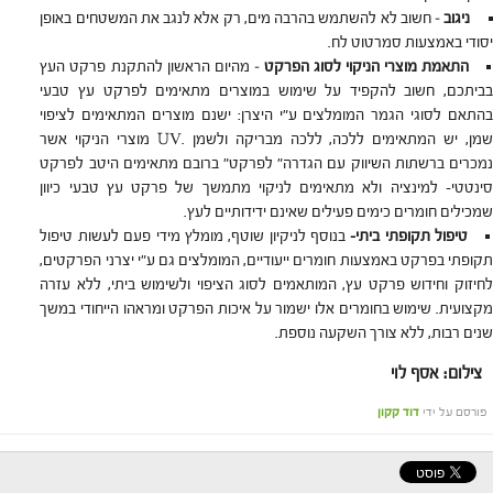
ניגוב
– חשוב לא להשתמש בהרבה מים, רק אלא לנגב את המשטחים באופן
יסודי באמצעות סמרטוט לח.
התאמת מוצרי הניקוי לסוג הפרקט
– מהיום הראשון להתקנת פרקט העץ
בביתכם, חשוב להקפיד על שימוש במוצרים מתאימים לפרקט עץ טבעי
בהתאם לסוגי הגמר המומלצים ע"י היצרן: ישנם מוצרים המתאימים לציפוי
שמן, יש המתאימים ללכה, ללכה מבריקה ולשמן .UV מוצרי הניקוי אשר
נמכרים ברשתות השיווק עם הגדרה" לפרקט" ברובם מתאימים היטב לפרקט
סינטטי- למינציה ולא מתאימים לניקוי מתמשך של פרקט עץ טבעי כיוון
שמכילים חומרים כימים פעילים שאינם ידידותיים לעץ.
טיפול תקופתי ביתי-
בנוסף לניקיון שוטף, מומלץ מידי פעם לעשות טיפול
תקופתי בפרקט באמצעות חומרים ייעודיים, המומלצים גם ע"י יצרני הפרקטים,
לחיזוק וחידוש פרקט עץ, המותאמים לסוג הציפוי ולשימוש ביתי, ללא עזרה
מקצועית. שימוש בחומרים אלו ישמור על איכות הפרקט ומראהו הייחודי במשך
שנים רבות, ללא צורך השקעה נוספת.
צילום: אסף לוי
פורסם על ידי
דוד קקון