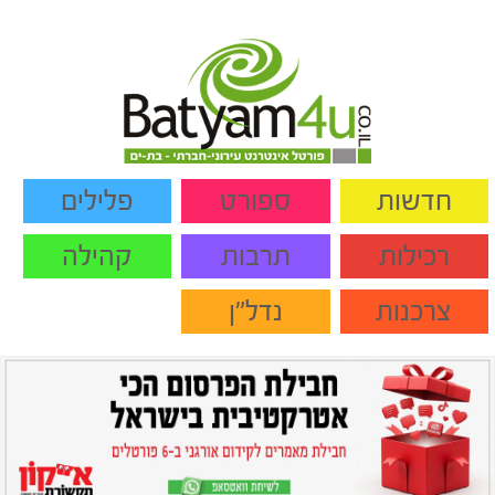
חדשות
ספורט
פלילים
רכילות
תרבות
קהילה
צרכנות
נדל"ן