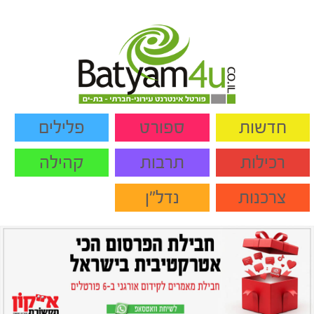
חדשות
ספורט
פלילים
רכילות
תרבות
קהילה
צרכנות
נדל"ן