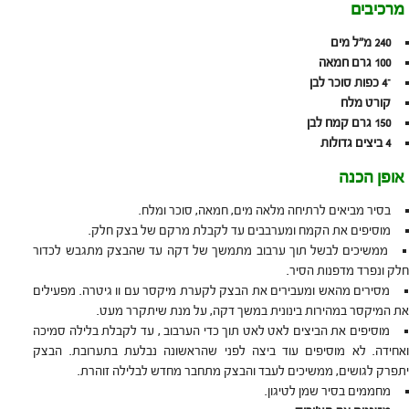
מרכיבים
240
מ"ל מים
100
גרם חמאה
ֿ
4
כפות סוכר לבן
קורט מלח
150
גרם קמח לבן
4
ביצים גדולות
אופן הכנה
בסיר מביאים לרתיחה מלאה מים, חמאה, סוכר ומלח.
מוסיפים את הקמח ומערבבים עד לקבלת מרקם של בצק חלק.
ממשיכים לבשל תוך ערבוב מתמשך של דקה עד שהבצק מתגבש לכדור
חלק ונפרד מדפנות הסיר.
מסירים מהאש ומעבירים את הבצק לקערת מיקסר עם וו גיטרה. מפעילים
את המיקסר במהירות בינונית במשך דקה, על מנת שיתקרר מעט.
מוסיפים את הביצים לאט לאט תוך כדי הערבוב , עד לקבלת בלילה סמיכה
ואחידה. לא מוסיפים עוד ביצה לפני שהראשונה נבלעת בתערובת. הבצק
יתפרק לגושים, ממשיכים לעבד והבצק מתחבר מחדש לבלילה זוהרת.
מחממים בסיר שמן לטיגון.