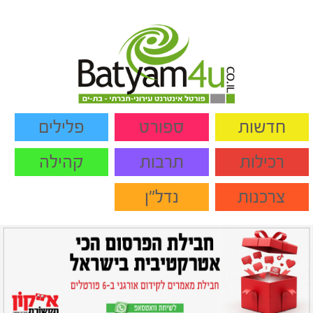
חדשות
ספורט
פלילים
רכילות
תרבות
קהילה
צרכנות
נדל"ן