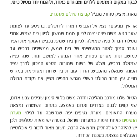
לבקר במקום המתאים לילדים ומבוגרים כאחד, וליהנות יחד מטיול כייפי.
מאת: איציק טהורי, מנכ"ל
קבוצת טיולים ואתגרים
אז איך מגיעים? נצא אל הכביש המהיר לירושלים, בו ניסע עד לצומת
שער הגיא. משם פניה ימינה לכיוון צומת שמשון ולכיוון בית שמש. אחרי
מסילת הברזל פניה שמאלה, לכיוון בית שמש. בכביש העוקף את העיר
ועובר סמוך לאזור התעשייתי של בית שמש, ממשיכים בכביש עד
למושב זנוח. מטרים ספורים אחרי הכניסה למושב זנוח, ישנה פנייה
שמאלה בכביש, ושלט של רשות שמורות הטבע המכוון לדרך עפר
הפונה שמאלה מהכביש. הדרך עוברת בין שדות ומסתיימת במגרש
חנייה. עץ חרוב הבולט בשולי מגרש החנייה מציין את נקודת תחילת
המסלול.
הטיול שלנו מורכב מהליכה וחזרה משם בליווי סימון שבילים צבע אדום,
שני קווים לבנים בצדדים ואדום באמצע. בתחום השמורה נמצאת
מערת התאומים, מערת נטיפים יפה שנחשבה עד לגילוי
מערת
הנטיפים
כאחת היפות במערות ישראל. במערה יש מאות עטלפים ולכן
יש להיזהר לא להחליק מהצואה הרבה. חשוב מאוד לזכור כי אוכלוסיית
העטלפים נמצאת בסכנת הכחדה.