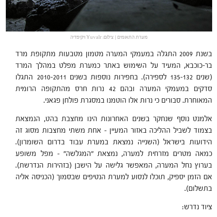
מערת התאומים | צילום: Yuvalr ויקיפדיה
בשנת 2009 התגלה במעמקי המערה מטמון מטבעות מתקופת מרד
בר-כוכבא, המעיד על השימוש באתר כמערת מפלט במהלך המרד
(שנים 135-132 לספירה). בחפירות נוספות בשנים 2010-2011 התגלו
סדקים במעמקי המערה ובהם 42 נרות חרס מהתקופה הרומית
המאוחרת. סבורים כי נרות אלו הוטמנו במסגרת פולחן פגאני.
אלמנט נוסף שנחקר בשנים האחרונות הינו מחצבת בהט, הנמצאת
בצמוד לשביל ההליכה באזור המעיין – אחת משתי מחצבות מסוג זה
הידועות בישראל (השנייה נמצאת במערת עבוד בדרום השומרון).
כמאה מטרים מזרחית למערה, נמצאת "המגלשה" – מפל משופע
בערוץ נחל המערה, המאפשר גלישה על הישבן (בזהירות הנדרשת).
אם הזמן יספיק, תוכלו לנסוע למערת הנטיפים שבסמוך (הכניסה אליה
בתשלום).
ציוד נדרש: