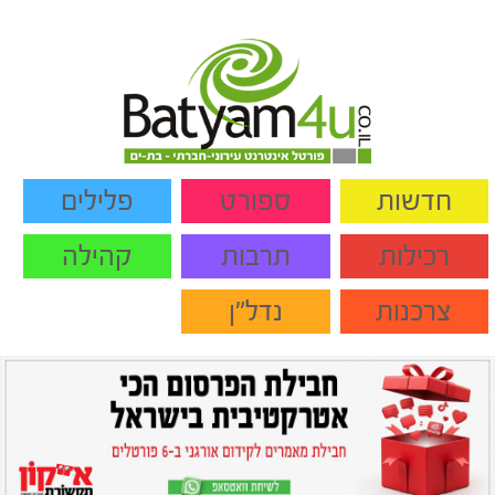
חדשות
ספורט
פלילים
רכילות
תרבות
קהילה
צרכנות
נדל"ן