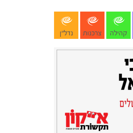
קהילה
צרכנות
נדל"ן