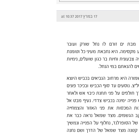
17 במרץ 2017 at 10:37
מבת ים זורם לו נחל שורק ועובר
מקסימה. היא נחבאת מעיני כל וטומנת
 צבעונית וחיות בר כגון שועלים, נימיות
ים להנאתם במי הנחל.
ורה היא מרחוב הנביאים בכביש היוצא
צ. נוסעים עד סוף הכביש ובכיכר פונים
 חולפים על פני תחנת כיבוי אש ולאחר
פנייה ימינה בכביש צדדי. נעיף מבט אל
ות המכסות את פני האזור והצמחייה
 הגשמים. מצד שמאל נראה כבר את
ל הסופרלנד, נחלוף על הפנייה ונמשיך
ה קטנה מצד שמאל של הדרך ושם נחנה