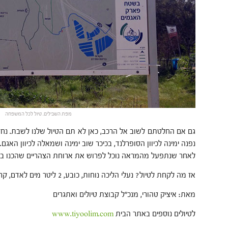
מפת השבילים. טיול לכל המשפחה
גם אם החלטתם לשוב אל הרכב, כאן לא תם הטיול שלנו לשבת. נחזור
נפנה ימינה לכיוון הסופרלנד, בכיכר שוב ימינה ושמאלה לכיוון הא
לאחר שנתפעל מהמראה נוכל לפרוש את ארוחת הצהריים שהכנו בט
אז מה לקחת לטיול? נעלי הליכה נוחות, כובע, 2 ליטר מים לאדם, קרם הגנה (מומלץ).
מאת: איציק טהורי, מנכ"ל קבוצת טיולים ואתגרים
לטיולים נוספים באתר הבית
www.tiyoolim.com