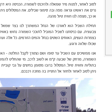
לסוב לאחור, לפנות מיד שמאלה ולהיכנס לשמורה. הכניסה היא דרך
נרים את ראשינו ונראה מפה ובה סימוני שבילים. את המסלולים ניתן
או כך, מצפה לנו חווית טיול מהנה.
תחילת השביל הוא לאורכו של הנחל המשתרך לנו בצד שמאל כ
צבעונית. עם כניסתנו לשביל המוביל לתוככי השמורה נחוש באווי
בצמרות העצים, האווזים השטים בנחל והמים הזורמים. כל אלה ועוד
שכולו שלווה ורוגע.
אנו ממשיכים עם השביל עד סופו ושם נצטרך לקבל החלטה – הא
השמורה, מרחק של שבעה ק"מ או לשוב לרכב. מי שהחליט להמשיך 
בתוליות וחווית טיול. המסלול ברובו מסומן בחיצים על גבי קוביית
ניתן לסוב לאחור ולחזור אל החנייה בה מחכה רכבכם.