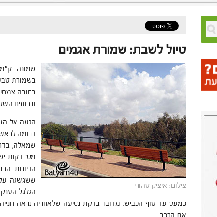
טיול לשבת: שמורת אגמים
שמונה ק"מ 
בשמורת טבע 
בחובה צמחייה
וברווזים השט
הגעה אל השמ
דרומה לראשל"
שמאלה, בדרך
מס' דקות יש 
הדיונות הרב
ששגשגה עקב
צילום: איציק טהורי
הגלגל הענק ש
כמעט עד סוף הכביש. מדובר בדקת נסיעה שלאחריה נראה חניי
את הרכב.