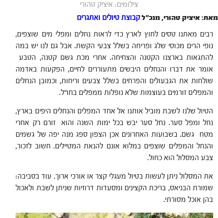
צילומים: איציק טהורי
מאת: איציק טהורי, מנכ"ל
קבוצת טיולים ואתגרים
רבים מאתנו טסים לחוץ לארץ כדי לראות נחלים ומפלי מים שוצפים,
נופי הרים מכוסי שלג ופריחה בשלל צבעי הקשת. אבל גם לנו יש במה
להתגאות בארצנו הקטנה והצחיחה. אחרי מכת גשם קטנה, הטבע
אומר את דברו והנחלים היבשים מתעוררים לחיים, הפקעות באדמה
שולחות את הגבעולים והפרחים בשלל צבעים וריחות, וכמובן הנחלים
והמפלים זורמים בעוצמות שלא נופלות ממפלים בחו"ל.
הטיול שלנו לשבת מוביל אותנו אל אחד המפלים והנחלים היפים בארץ,
נחל ומפל סער. נחל סער יבש בכל ימות השנה והוא זורם רק אחרי
מטח גשם. בשבועות האחרונים אכן הצפון ספג מנה יפה של גשמים
והנחל והמפלים שוצפים במלוא אונם להנאת המטיילים. חשוב לזכור,
צבע המסלול הוא כחול.
את המסלול ניתן לעשות בטיול מעגלי קצר או אורכי ארוך. עוד בסביבה:
שמורת הבניאס, בריכת הקצינים ומסעדות דרוזיות שניתן לשבת ולאכול
בהן אוכל מסורתי.