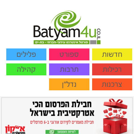
חדשות
ספורט
פלילים
רכילות
תרבות
קהילה
צרכנות
נדל"ן