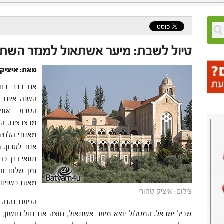
טיול לשבת: מיער אשתאול למנזר השת
מאת: איציק 
אנו כבר בח
השנה אינם מ
הטבע אומ
מבצבצים. הט
מאזורי הלחי
אזור לטרון.
תוואי דרך כה
זמן שלום וה
מאות בשנים ולא אך 
צילום: איציק טהורי
הפעם נהנה מ
שביל ישראל. המסלול יוצא מיער אשתאול, חוצה את נחל נחשון, ע