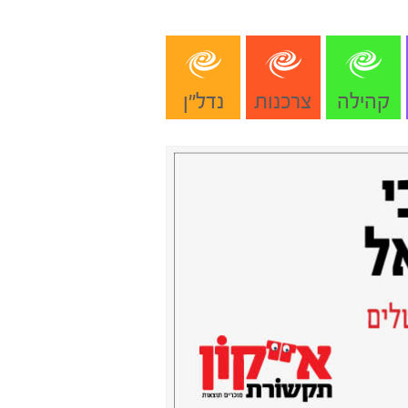
קהילה
צרכנות
נדל"ן