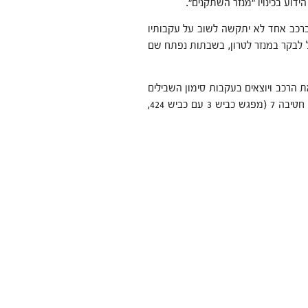
ידוע בכינויו "מנזר השתקנים".
 ברכב אחד לא יתקשה לשוב על עקבותיו
ול לבקר במנזר לטרון, בשבתות נפתח שם
את הרכב ויוצאים בעקבות סימון השבילים
של שביל ישראל בצבעים לבן, כחול וכתום. בין מחלף לטרון לצומת חטיבה 7 (מפגש כביש 3 עם כביש 424,