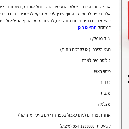
אז מה מחכה לנו במסלול המקסים הזה? נמל אותנטי, רצועת חוף יפ
להצטייד בבגד ים ולתת גיחה לים, להשתרע על החוף הנפלא ולדעת
למסלול
תמצאו כאן
.
ציוד מומלץ:
נעלי הליכה (או סנדלים נוחות)
2 ליטר מים לאדם
כיסוי ראש
בגד ים
מגבת
מצלמה
ארוחת צהריים (ניתן לאכול בכפר הדייגים בג'סר א-זרקה)
לשאלות: 054-2233888 (איציק)