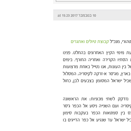
10 בנובמבר 2017 at 15:23
הורי, מנכ"ל
קבוצת טיולים ואתגרים
עת מימי הקיץ האחרונים בהחלט. פנינו
הסתיו הקרירה ואחריה החורף. בימים
ל בין העונות, אנו נטייל באחת מרצועות
בארץ, מג'סר א-זרקה לקיסריה. המסלול
יל ישראל המסומן בצבעים לבן, כחול
 נזדקק לשתי מכוניות: את הראשונה
יסריה ועם השנייה ניסע אל הכפר ג'סר
נס בין סמטאות הכפר בעקבות סימון
ל ישראל עד שנגיע אל כפר הדייגים בו