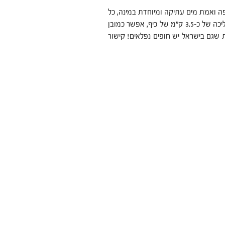
ה ואמת מים עתיקה ומיוחדת במינה, כל
אלו מצפים לנו על קו החוף שבין ג'סר א-זרקא לקיסריה. מדובר בהליכה של כ-3.5 ק"מ של כיף, אפשר כמובן
 שגם בישראל יש חופים נפלאים! קישור