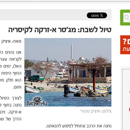
טיול לשבת: מג'סר א-זרקה לקיסריה
מאת: איציק ט
אנו נהנים כ
לקראת עונת 
האלו, ימים ש
החוף היפות 
הוא חלק משב
וחום.
לצורך הטיול
נחנה בחוף ק
צילום: איציק טהורי
א-זרקה. ניכ
הדרך של שבי
נחנה את הרכב ונתחיל לפסוע להנאתנו.