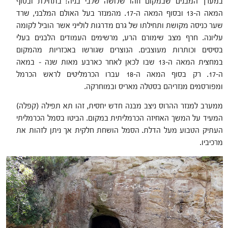
במערך המבנים שבמקום זוהו שלושה שלבי בניה: בתחילת ובסוף
המאה ה-13 ובסוף המאה ה-17. מהמנזר בעל האולם המלבני, שרד
שער כניסה מקושת ותחילתו של גרם מדרגות לולייני אשר הוביל לקומה
עליונה. חרף מצב שימורם הרע, מרשימים העמודים הלבנים בעלי
בסיסים וכותרות מעוצבים. הנוצרים שגורשו באכזריות מהמקום
במחצית המאה ה-13 שבו לכאן לאחר כארבע מאות שנה – במאה
ה-17. רק בסוף המאה ה-18 עברו הכרמליטים לראש הכרמל
ומפורסמים מנזריהם בסטלה מאריס ובמוחרקה.
ממערב למנזר ההרוס ניצב מבנה חדש יחסית, זהו תא תפילה (קפלה)
המעיד על המשך האחיזה הכרמליתית במקום. הביטו בסמל הכרמליתי
העתיק הטבוע מעל הדלת. הסמל הושחת חלקית אך ניתן לזהות את
מרכיביו.