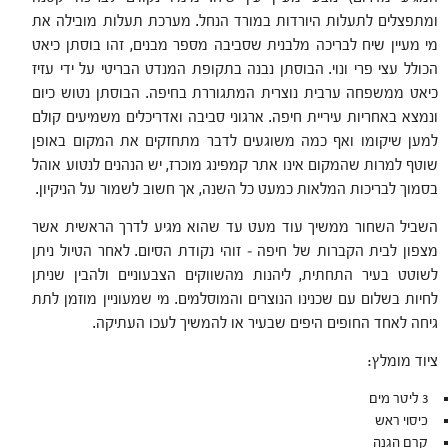
ומתפצלים לתעלות היורדות במורד הנחל. מערכת תעלות מובילה את
מי מעיין שיח לבריכה מלבנית שסביבה מספר מבנים, זהו בוסתן כיאט
הכולל עצי פרי ונוי. הבוסתן נבנה בתקופת המנדט הבריטי על ידי עזיז
כיאט ממשפחה ערבית נוצרית המתגוררת בחיפה. הבוסתן נטוש כיום
ונמצא באחריות עיריית חיפה. ארגוני סביבה ואדריכלים משמיעים קולם
למען שיקומו ואף כמה משוגעים לדבר מתחזקים את המקום באופן
שוטף למרות שהמקום אינו אתר קמפינג מוכרז, יש הנהנים לנטוע אוהל
בסמוך לבריכות המלאות כמעט כל השנה, אך חשוב לשמור על הניקיון.
השביל השחור ממשיך עוד מעט עד שהוא מגיע לדרך הראשית אשר
מצפון לבית הקברות של חיפה – זוהי נקודת הסיום. לאחר הטיול ניתן
לשוטט בעיר התחתית, ליהנות מהשווקים הצבעוניים ולהבין שניתן
לחיות בשלום עם שכנינו הנוצרים והמוסלמים. מי שמעוניין מוזמן לתת
גיחה לאחד החופים היפים שבעיר או להמשיך לעכו העתיקה.
ציוד מומלץ:
3 ליטר מים
כיסוי ראש
קרם הגנה