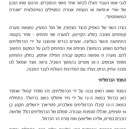
לגבי שמו העברי תוכלו לבחור אחד משני ההסברים: תרגום שמו הנכון
של ואדי א-סיאח או הנצחת אגודת המטיילים המיתולוגית "אגודת
המשוטטים".
בצדו השני של האפיק (הצד הצפוני), אל מול המעיין, נמצאת מערת
קומתיים חצובה בסלע הקירטון. למערה שני פתחים – אחד בקומה
התחתונה והשני בעליונה. שערים כבדים שהוצבו על ידי הכרמליתים
(עליהם נשמע בהמשך) מגיפים את הפתחים להגן על המקום החשוב
להם. מערה זו שמשה כמקום קבורה תפילה אחסון. בחלק התחתון
מספר אבוסים. כ-50 מטרים בהמשך השביל, נראה מצד שמאל לנו
מבנה עתיק הרוס. נעלה עם המדרגות העולות לעבר המבנה.
המנזר הכרמליתי
המנזר שאנו רואים נבנה על ידי הכרמליתים. זהו מסדר קתולי שנוסד
כאן בכרמל במאה ה-12 על ידי נזיר איטלקי בשם ברתולד. בתחילת
המאה ה-13 קיבלו הכרמליתים מאלברט, פטריארך ירושלים, תקנון בן
16 סעיפים, שכללו סגפנות ועבודה. סמלם של הכרמליתים כולל שלושה
כוכבים (מרים, אליהו ואלישע) ואת צורת הר הכרמל.