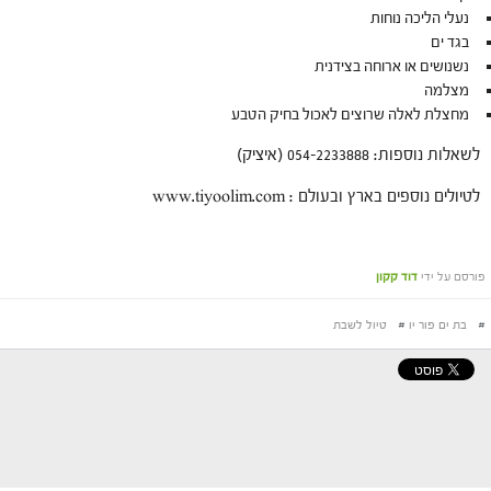
נעלי הליכה נוחות
בגד ים
נשנושים או ארוחה בצידנית
מצלמה
מחצלת לאלה שרוצים לאכול בחיק הטבע
לשאלות נוספות: 054-2233888 (איציק)
לטיולים נוספים בארץ ובעולם : www.tiyoolim.com
פורסם על ידי
דוד קקון
#
בת ים פור יו
#
טיול לשבת