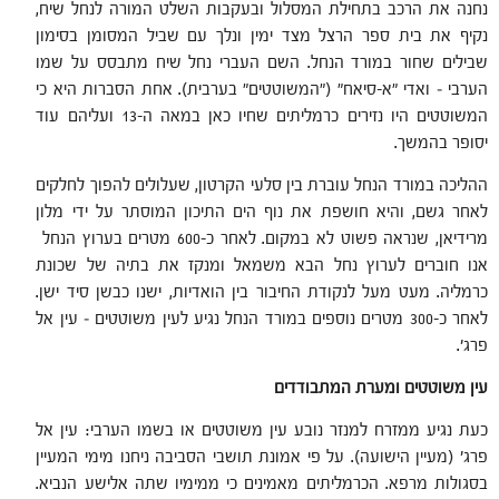
נחנה את הרכב בתחילת המסלול ובעקבות השלט המורה לנחל שיח,
נקיף את בית ספר הרצל מצד ימין ונלך עם שביל המסומן בסימון
שבילים שחור במורד הנחל. השם העברי נחל שיח מתבסס על שמו
הערבי – ואדי "א-סיאח" ("המשוטטים" בערבית). אחת הסברות היא כי
המשוטטים היו נזירים כרמליתים שחיו כאן במאה ה-13 ועליהם עוד
יסופר בהמשך.
ההליכה במורד הנחל עוברת בין סלעי הקרטון, שעלולים להפוך לחלקים
לאחר גשם, והיא חושפת את נוף הים התיכון המוסתר על ידי מלון
מרידיאן, שנראה פשוט לא במקום. לאחר כ-600 מטרים בערוץ הנחל
אנו חוברים לערוץ נחל הבא משמאל ומנקז את בתיה של שכונת
כרמליה. מעט מעל לנקודת החיבור בין הואדיות, ישנו כבשן סיד ישן.
לאחר כ-300 מטרים נוספים במורד הנחל נגיע לעין משוטטים – עין אל
פרג'.
עין משוטטים ומערת המתבודדים
כעת נגיע ממזרח למנזר נובע עין משוטטים או בשמו הערבי: עין אל
פרג' (מעיין הישועה). על פי אמונת תושבי הסביבה ניחנו מימי המעיין
בסגולות מרפא. הכרמליתים מאמינים כי ממימיו שתה אלישע הנביא.