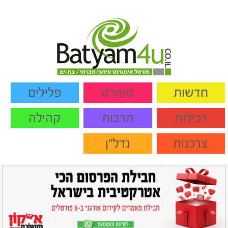
חדשות
ספורט
פלילים
רכילות
תרבות
קהילה
צרכנות
נדל"ן