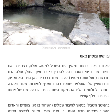
עין משוטטים | צילום: Hanay
עין שיח ובוסתן כיאט
לאחר הביקור במנזר נמשיך עם השביל למטה. מולנו, בצד ימין אנו
רואים שני צריחי מסגד. נוכל להבחין כי בהמשך הנחל, עולה גרם
מדרגות (מעל 300 במספר) לעבר שכונת כבביר. כאן גרים האחמדים,
זרם מעניין של האסלאם שנוסד בהודו ומטיף לנאורות, שלום ואהבה
ומתנגד למלחמת הג`יהאד. מקור השם כבביר הינו על שם של צמח:
בערבית – צלף קוצני!
בהמשך השביל, בסמוך לחיבור שבילים (השחור בו אנו צועדים והאדום
המגיע מדרום) נובע מעיין עין שיח. מימיו נקווים לבריכה קטנה