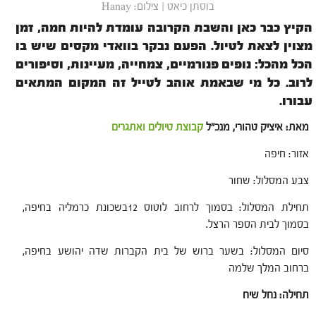
בוסתן כיאט | צילום: Hanay
הקיץ כבר כאן והשבת הקרובה עומדת להיות חמה, זמן
מצוין לצאת לטיול. הפעם נבקר בוואדי מקסים שיש בו
הכל מהכל: נופים פנורמיים, צמחייה, מעיינות, וסיפורים
לרוב. כל מי שבאמת אוהב לטייל זה המקום המתאים
עבורו.
מאת: איציק טהורי, מנכ"ל
קבוצת טיולים ואתגרים
אזור: חיפה
צבע המסלול: שחור
תחילת המסלול: בסמוך לרחוב לוטוס 12בשכונת כרמליה בחיפה,
בסמוך לבית הספר הרצל.
סיום המסלול: בשער ברוש של בית הקברות שדה יהושע בחיפה,
ברחוב המלך שלמה
תחילה: נחל שיח