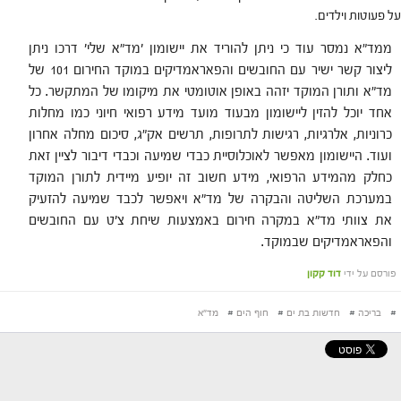
על פעוטות וילדים.
ממד"א נמסר עוד כי ניתן להוריד את יישומון 'מד"א שלי' דרכו ניתן
ליצור קשר ישיר עם החובשים והפאראמדיקים במוקד החירום 101 של
מד"א ותורן המוקד יזהה באופן אוטומטי את מיקומו של המתקשר. כל
אחד יוכל להזין ליישומון מבעוד מועד מידע רפואי חיוני כמו מחלות
כרוניות, אלרגיות, רגישות לתרופות, תרשים אק"ג, סיכום מחלה אחרון
ועוד. היישומון מאפשר לאוכלוסיית כבדי שמיעה וכבדי דיבור לציין זאת
כחלק מהמידע הרפואי, מידע חשוב זה יופיע מיידית לתורן המוקד
במערכת השליטה והבקרה של מד"א ויאפשר לכבד שמיעה להזעיק
את צוותי מד"א במקרה חירום באמצעות שיחת צ'ט עם החובשים
והפאראמדיקים שבמוקד.
פורסם על ידי
דוד קקון
#
בריכה
#
חדשות בת ים
#
חוף הים
#
מד"א