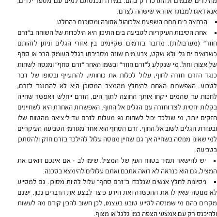
מהילדים שבמים ולהתרכז רק בהם. במידה ונכנסתם למים עם מספר ילדים,
אנא דאגו למבוגר אחראי שישהה לצדם.
הרחצה בים תחת השפעת אלכוהול אסורה ומסוכנת בהחלט.
אחת הסיבות העיקריות לטביעה בים התיכון היא הילכדות של השוחה ב"זרם
חוזר" (מערבולות). מדובר בזרמים שקיימים בין אזורי הגלים וניתן לזהותם
כשרואים ים גלי ולא שקט, צבע מים שונה מסביבתו בגלל העומק הרב או סחף
של אצות וחול. מי שנקלע ל"זרם חוזר" ובשמו האחר "זרם סחף" ומנסה לשחות
כנגד הזרם חזרה לחוף, עלול לכלות את כוחותיו, להתעייף ובסופו של דבר
לטבוע. האפשרות האחת להיחלץ מהמצב המסוכן היא לא להתנגד לזרם,
לחכות עד שהמים ייקחו אותך החוצה לתוך הים. הזרם ייחלש ויאפשר שחייה
בקלות יחסית לצד וחזרה עם הגלים אל החוף. האפשרות האחרת היא לשחיינים
חזקים יותר, מי שנלכד יכול לשחות 90 מעלות לזרם עד ליציאה מהטווח שלו
ובעזרת הגלים לשוב אל החוף. זרם הסחף הוא אחד מגורמי הטביעה העיקריים
למי שאינו מנוסה בשחייה אך גם שחיין מנוסה עלול להילכד בזרם חזק ולהסתכן
בטביעה.
יש להישאר תמיד בטווח העין של המציל. שימו לב – אם אינכם רואים את
המציל, גם הוא כנראה לא רואה אתכם ואתם עלולים להימצא בסכנה.
ניסיונות לחלץ אנשים שנלכדו ב"זרם סחף" עלול להיות מסוכן. גם למסייע
לא מנוסה שאין לו את ההכשרה ואת הידע כיצד לבצע את הדברים נכון. ישנם
מקרים בהם מי שמנסה לסייע טובע בעצמו, לכן חשוב להבין קודם מה לעשות
ולהיכנס רק עם אמצעי הצפה כמו גלגל או מצוף.