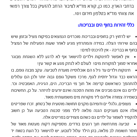
ברחבי הארץ. כמו כן, קורא מד"א לציבור הרחב להזעיק בכל צורך רפואי
את צוותי מד"א בטלפון חירום 101.
כללי זהירות בחוף הים ובבריכות:
יש לרחוץ רק בחופים ובבריכות מוכרזים הנמצאים בפיקוח מציל ובזמן שיש
בהם שירותי הצלה. במידה והמתרחץ מגיע לאחר שעות הפעילות של המציל
בחוף או בבריכה – אין להיכנס למים!
אין לאפשר לתינוקות וילדים להישאר אף לא לרגע ללא השגחת מבוגר
אחראי סמוך למקורות מים! לעולם לא לנתק מגע או קשר עין!
תינוקות וילדים עד גיל 5 הם אוכלוסייה מועדת לטביעה. עקב מבנה גופם, בו
הראש כבד וגדול יחסית לגוף, מרכז משקל גופם גבוה יותר ולכן הם עלולים
להתהפך כשראשם קדימה אל תוך מי הבריכה, הים, הגיגית, האמבטיה וכו'.
ילדים גם אינם מבינים את מהות הסכנה ואינם יודעים להיזהר. על כן, החשיבות
בשמירה צמודה אליהם ליד מקורות מים משמעותית מאוד.
מצופים, גלגלי ים ודומיהם מקנים תחושה מוטעית של בטחון. זכרו שפריטים
אלה אינם מעניקים הגנה מלאה לילד מפני סכנות הטביעה ועל כן חשוב
להקפיד לשמור על ילדים גם כשהם מצוידים בפריטים אלה.
טביעה מתרחשת תוך רגעים בודדים. מספיקות דקות מעטות מאוד של
חוסר תשומת לב מלאה, בהן הילד עלול לטבוע. יש להישאר כל העת בטווח יד