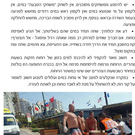
יש להימנע ממשחקים מסוכנים. אין לשחק "משחקי הטבעה" במים, אין
לקפוץ על מי שנמצא במים ואין לקפוץ ראש במים רדודים מחשש לפגיעה
בעמוד השדרה ובראש. בנוסף, אין לרוץ מסביב לשפת הבריכה, מחשש להחלקה
ופציעה.
דע את יכולותיך. שחה תמיד במים שהם בשליטתך, אל תגיע לאפיסת
כוחות. אם חבריך שוחים למרחק רב ממה שאתה רגיל ומסוגל – אל תצטרף!
קח בחשבון תמיד את הדרך חזרה בשחייה. אם התעייפת, צא מהמים, שתה ונוח
במקום מוצל.
חשוב מאוד להקפיד לא להיכנס למים בזמן של רוחות חזקות בשעות
צהריים. הרוחות גורמות להיסחפות פנימה אל הים. בכנרת התופעה הזו בולטת
במיוחד כשבשעות הצהריים ישנו שינוי במשטר הרוחות.
במקרה שנקלעים למצב של אי נוחות במים ועלולים לטבוע חשוב לשמור
על קור רוח, לא להשתולל על מנת לא לאבד כוחות וכן לאותת לעזרה.