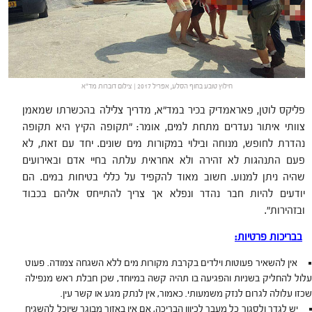
חילוץ טובע בחוף הסלע, אפריל 2017 | צילום דוברות מד"א
פליקס לוטן, פאראמדיק בכיר במד"א, מדריך צלילה בהכשרתו שמאמן
צוותי איתור נעדרים מתחת למים, אומר: "תקופה הקיץ היא תקופה
נהדרת לחופש, מנוחה ובילוי במקורות מים שונים. יחד עם זאת, לא
פעם התנהגות לא זהירה ולא אחראית עלתה בחיי אדם ובאירועים
שהיה ניתן למנוע. חשוב מאוד להקפיד על כללי בטיחות במים. הם
יודעים להיות חבר נהדר ונפלא אך צריך להתייחס אליהם בכבוד
ובזהירות".
בבריכות פרטיות
:
אין להשאיר פעוטות וילדים בקרבת מקורות מים ללא השגחה צמודה. פעוט
עלול להחליק בשניות והפגיעה בו תהיה קשה במיוחד, שכן חבלת ראש מנפילה
שכזו עלולה לגרום לנזק משמעותי. כאמור, אין לנתק מגע או קשר עין.
יש לגדר ולסגור כל מעבר לכיוון הבריכה, אם אין באזור מבוגר שיוכל להשגיח