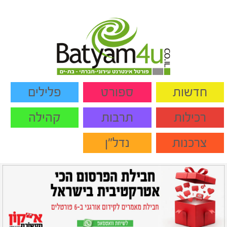
חדשות
ספורט
פלילים
רכילות
תרבות
קהילה
צרכנות
נדל"ן