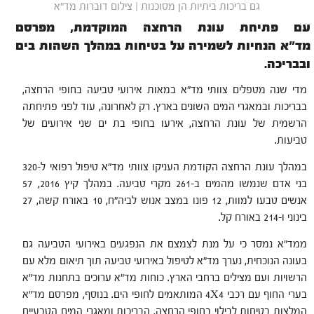
גם בריכות ביתיות הן מסוכנות | צילום דוברות מד"א
עם פתיחת עונת הרחצה המוקדמת, מפרסם
מד"א הנחיות לשמירה על בטיחות במהלך השהות בים
ובבריכה.
מדי שנה מטפלים צוותי מד"א במאות אירועי טביעה בחופי הרחצה,
בבריכות ובמאגרי המים השונים בארץ. רק לאחרונה, עוד לפני פתיחתה
הרשמית של עונת הרחצה, אירעו בחופי בת ים שני אירועים של
טביעות.
במהלך עונת הרחצה הקודמת העניקו צוותי מד"א טיפול רפואי ל-320
בני אדם שנמשו מהמים ב-261 מקרי טביעה. במהלך קיץ 2016, 57
אנשים טבעו למוות, 12 פונו במצב אנוש לביה"ח, 10 באורח קשה, 27
בינוני ו-214 באורח קל.
ממד"א נמסר כי על מנת לצמצם את הנפגעים באירועי הטביעה גם
בעונה הנוכחית, נערך מד"א לטיפול באירועי טביעה תוך תיאום מלא עם
הרשויות ועם מצילים ברחבי הארץ. כוחות מד"א ערוכים בתחנות מד"א
בערי החוף עם רכבי 4X4 המותאמים לחופי הים. בנוסף, מפרסם מד"א
המלצות בטיחות לבילוי בחופי הרחצה, הבריכות ומאגרי המים הטבעיים