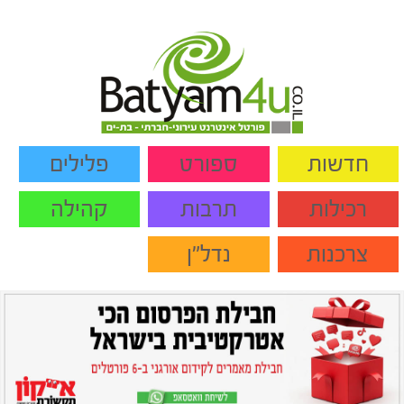
חדשות
ספורט
פלילים
רכילות
תרבות
קהילה
צרכנות
נדל"ן