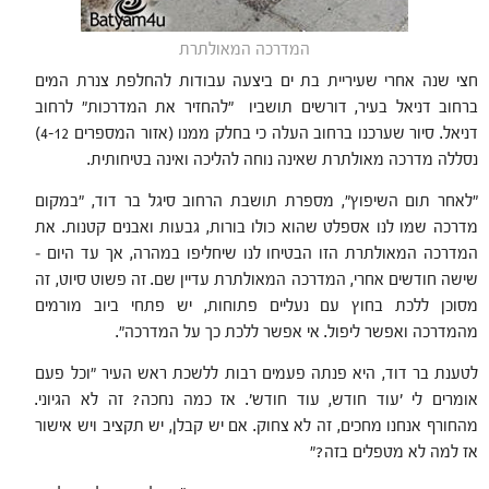
המדרכה המאולתרת
חצי שנה אחרי שעיריית בת ים ביצעה עבודות להחלפת צנרת המים
ברחוב דניאל בעיר, דורשים תושביו "להחזיר את המדרכות" לרחוב
דניאל. סיור שערכנו ברחוב העלה כי בחלק ממנו (אזור המספרים 4-12)
נסללה מדרכה מאולתרת שאינה נוחה להליכה ואינה בטיחותית.
"לאחר תום השיפוץ", מספרת תושבת הרחוב סיגל בר דוד, "במקום
מדרכה שמו לנו אספלט שהוא כולו בורות, גבעות ואבנים קטנות. את
המדרכה המאולתרת הזו הבטיחו לנו שיחליפו במהרה, אך עד היום –
שישה חודשים אחרי, המדרכה המאולתרת עדיין שם. זה פשוט סיוט, זה
מסוכן ללכת בחוץ עם נעליים פתוחות, יש פתחי ביוב מורמים
מהמדרכה ואפשר ליפול. אי אפשר ללכת כך על המדרכה".
לטענת בר דוד, היא פנתה פעמים רבות ללשכת ראש העיר "וכל פעם
אומרים לי 'עוד חודש, עוד חודש'. אז כמה נחכה? זה לא הגיוני.
מהחורף אנחנו מחכים, זה לא צחוק. אם יש קבלן, יש תקציב ויש אישור
אז למה לא מטפלים בזה?"