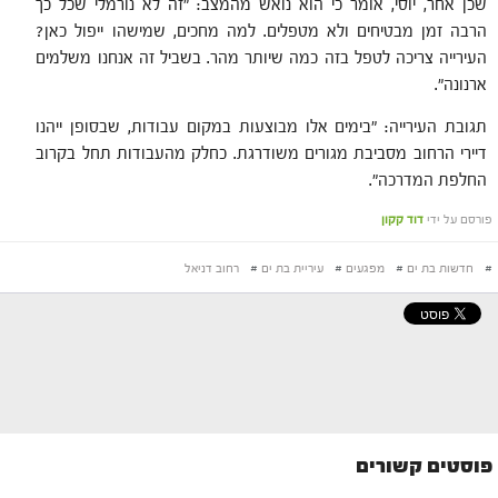
שכן אחר, יוסי, אומר כי הוא נואש מהמצב: "זה לא נורמלי שכל כך
הרבה זמן מבטיחים ולא מטפלים. למה מחכים, שמישהו ייפול כאן?
העירייה צריכה לטפל בזה כמה שיותר מהר. בשביל זה אנחנו משלמים
ארנונה".
תגובת העירייה: "בימים אלו מבוצעות במקום עבודות, שבסופן ייהנו
דיירי הרחוב מסביבת מגורים משודרגת. כחלק מהעבודות תחל בקרוב
החלפת המדרכה".
פורסם על ידי
דוד קקון
#
חדשות בת ים
#
מפגעים
#
עיריית בת ים
#
רחוב דניאל
פוסטים קשורים