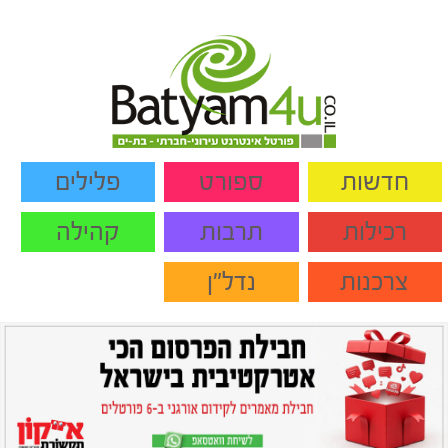
חדשות
ספורט
פלילים
רכילות
תרבות
קהילה
צרכנות
נדל"ן