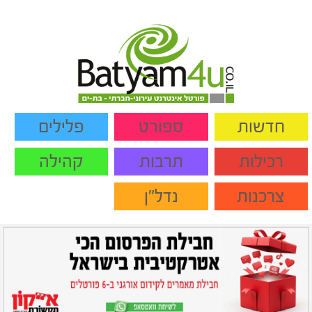
חדשות
ספורט
פלילים
רכילות
תרבות
קהילה
צרכנות
נדל"ן