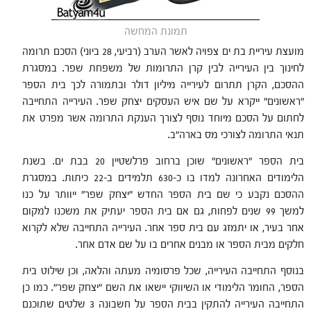
תמונת המחשה
מועצת עיריית בת ים צפויה לאשר הערב (רביעי, 28 ביוני) הסכם תרומה
לחינוך בין העירייה לבין קרן התרומות של משפחת שפר. במסגרת
ההסכם, הקרן תתרום לעירייה מיליון דולר ובתמורה לכך בית הספר
"ראשונים" ייקרא על שם איש העסקים יצחק שפר. העירייה התחייבה
לחתום על הסכם מיוחד נוסף לצורך הענקת התרומה אשר מפרט את
תנאי התרומה לצורכי מס בארה"ב.
בית הספר "ראשונים" שוכן ברחוב פרלשטיין 20 בבת ים. בשנת
הלימודים האחרונה למדו בו כ-630 תלמידים ב-22 כיתות. במסגרת
ההסכם נקבע כי שם בית הספר החדש "יצחק שפר" ייוותר על כנו
למשך 99 שנים לפחות, גם אם בית הספר יעתיק את משכנו למקום
אחר בעיר, או יתמזג עם בית ספר אחר. העירייה התחייבה שלא לקרוא
חלקים מבית הספר או מבנים אחרים בו על שם אדם אחר.
בנוסף התחייבה העירייה, שכל פרסומיה מעתה והלאה, וכן שילוט בית
הספר, החומר הלימודי או השיווקי יישאו את השם "יצחק שפר". כמו כן
התחייבה העירייה להתקין בבית הספר על חשבונה 3 שלטים שתוכנם