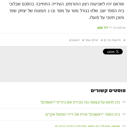
ומראם יהיו לשביעות רצון התורמים. העירייה התחייבה בהסכם שבלובי
בית הספר יוצב שלט בגודל מטר על מטר ובו 2 תמונות של יצחק שפר
ותוכן חינוכי על פועלו.
פורסם על ידי
דוד קקון
#
חדשות בת ים
#
יצחק שפר
#
ראשונים
פוסטים קשורים
272 חתמו על עצומה נגד מכירת שם ביה"ס "ראשונים"
בית הספר "ראשונים" אירח את דיירי הוסטל אקי"ם
שישה מנהלי בתי ספר מקנדה ביקרו בבת ים