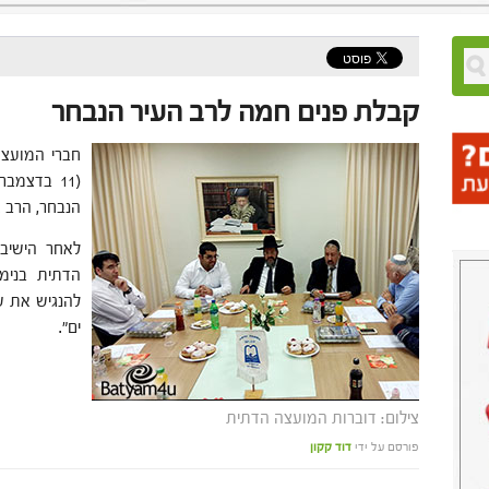
קבלת פנים חמה לרב העיר הנבחר
חברי המועצה
(11 בדצמב
הנבחר, הרב א
לאחר הישיב
הדתית בנימי
להנגיש את ש
ים".
צילום: דוברות המועצה הדתית
פורסם על ידי
דוד קקון