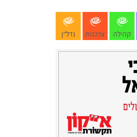
קהילה
צרכנות
נדל"ן