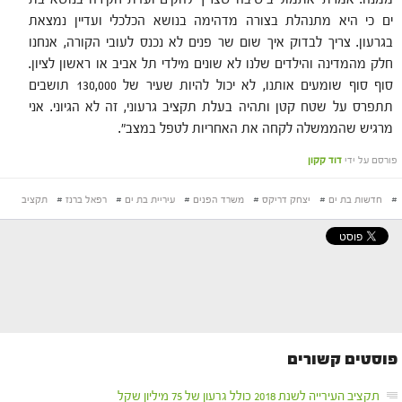
ים כי היא מתנהלת בצורה מדהימה בנושא הכלכלי ועדיין נמצאת
בגרעון. צריך לבדוק איך שום שר פנים לא נכנס לעובי הקורה, אנחנו
חלק מהמדינה והילדים שלנו לא שונים מילדי תל אביב או ראשון לציון.
סוף סוף שומעים אותנו, לא יכול להיות שעיר של 130,000 תושבים
תתפרס על שטח קטן ותהיה בעלת תקציב גרעוני, זה לא הגיוני.
אני
מרגיש שהממשלה לקחה את האחריות לטפל במצב".
פורסם על ידי
דוד קקון
#
חדשות בת ים
#
יצחק דריקס
#
משרד הפנים
#
עיריית בת ים
#
רפאל ברנז
#
תקציב
פוסטים קשורים
תקציב העירייה לשנת 2018 כולל גרעון של 75 מיליון שקל