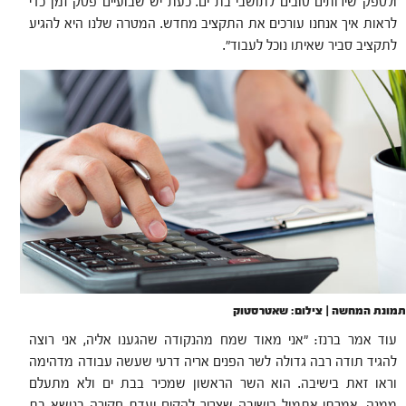
ולספק שירותים טובים לתושבי בת ים. כעת יש שבועיים פסק זמן כדי
לראות איך אנחנו עורכים את התקציב מחדש. המטרה שלנו היא להגיע
לתקציב סביר שאיתו נוכל לעבוד".
תמונת המחשה | צילום: שאטרסטוק
עוד אמר ברנז: "א
ני מאוד שמח מהנקודה שהגענו אליה, אני רוצה
להגיד תודה רבה גדולה לשר הפנים אריה דרעי שעשה עבודה מדהימה
וראו זאת בישיבה. הוא השר הראשון שמכיר בבת ים ולא מתעלם
ממנה. אמרתי אתמול בישיבה שצריך להקים ועדת חקירה בנושא בת