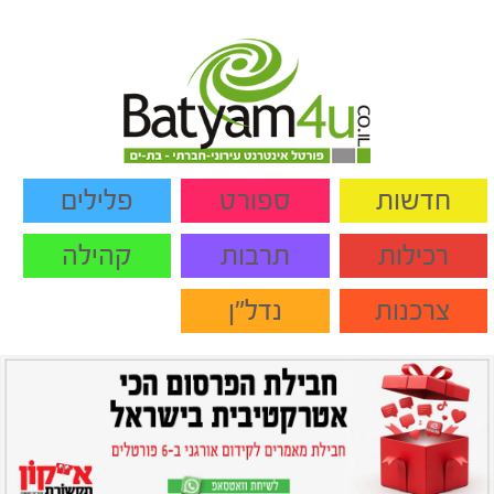
חדשות
ספורט
פלילים
רכילות
תרבות
קהילה
צרכנות
נדל"ן