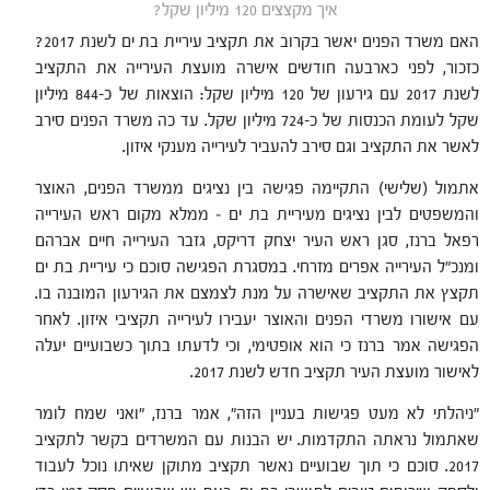
איך מקצצים 120 מיליון שקל?
האם משרד הפנים יאשר בקרוב את תקציב עיריית בת ים לשנת 2017?
כזכור, לפני כארבעה חודשים אישרה מועצת העירייה את התקציב
לשנת 2017 עם גירעון של 120 מיליון שקל:
הוצאות של כ-844 מיליון
שקל לעומת הכנסות של כ-724 מיליון שקל. עד כה משרד הפנים סירב
לאשר את התקציב וגם סירב להעביר לעירייה מענקי איזון.
אתמול (שלישי) התקיימה פגישה בין נציגים ממשרד הפנים, האוצר
והמשפטים לבין נציגים מעיריית בת ים – ממלא מקום ראש העירייה
רפאל ברנז, סגן ראש העיר יצחק דריקס, גזבר העירייה חיים אברהם
ומנכ"ל העירייה אפרים מזרחי. במסגרת הפגישה סוכם כי עיריית בת ים
תקצץ את התקציב שאישרה על מנת לצמצם את הגירעון המובנה בו.
עם אישורו משרדי הפנים והאוצר יעבירו לעירייה תקציבי איזון. לאחר
הפגישה אמר ברנז כי הוא אופטימי, וכי לדעתו בתוך כשבועיים יעלה
לאישור מועצת העיר תקציב חדש לשנת 2017.
"ניהלתי לא מעט פגישות בעניין הזה", אמר ברנז, "ואני שמח לומר
שאתמול נראתה התקדמות. יש הבנות עם המשרדים בקשר לתקציב
2017. סוכם כי תוך שבועיים נאשר תקציב מתוקן שאיתו נוכל לעבוד