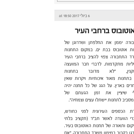
6 ביולי 2017 at 18:50
טובוס ברחבי העיר
רה יממן את החלפתן ושדרוגן של
ת אוטובוס בבת ים. במקום התחנות
ד התחבורה צפוי להציב ברחבי העיר
טליות מתקדמות. לדברי חבר המועצה
קנין, "לא מדובר בתחנות
 בתחנות מאוד איכותיות ויקרות שאין
ים בארץ. על הגג של כל תחנה יהיה
לי שיציין את זמן הגעתם של
מסביב לתחנות יישתלו עצים וצמחיה".
ת הכספים העירונית לפני כחודש,
י הוועדה לאשר תב"ר (תקציב בלתי
יקום ותאורה של תחנות האוטובוס בעיר.
רגו בקרוב במימון משרד התחבורה. "אם