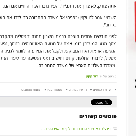
אתה צודק, לא צריך את התב"ר", העיר גזבר העירייה חיים אברהם.
השבוע אמר לנו וקנין: "פניתי אל משרד התחבורה כדי לזרז את הע
בקרוב".
לפני חודשים אחדים הוצבה ברמת השרון תחנה דיגיטלית מתקדמת
מסך מגע, המעדכן בזמן אמת על תנועת האוטובוסים. בנוסף, נגי
הנסיעה או את הקו המבוקש, ולקבל את המידע הרלוונטי לגביו. המי
מסלול, לרבות החלפת קווים וחישוב זמני הנסיעה עד ליעד. הנת
וממרכז השלטים הארצי של משרד התחבורה.
פורסם על ידי
דוד קקון
#
ועדת הכספים
#
חדשות בת ים
#
שמעון וקנין
#
תחנות אוטובוס
פוסטים קשורים
פנצ'ר באמצע המדבר וחילוץ מראש העיר…