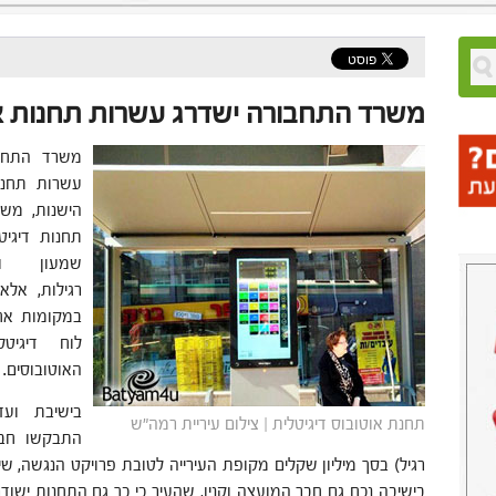
משרד התחבורה ישדרג עשרות תחנות או
משרד התחבו
עשרות תחנו
הישנות, משר
תחנות דיגי
שמעון ו
רגילות, אלא
במקומות אחר
לוח דיגיט
האוטובוסים. 
בישיבת ועד
תחנת אוטובוס דיגיטלית | צילום עיריית רמה"ש
התבקשו חבר
רגיל) בסך מיליון שקלים מקופת העירייה לטובת פרויקט הנגשה, ש
בישיבה נכח גם חבר המועצה וקנין, שהעיר כי כך גם התחנות ישוד