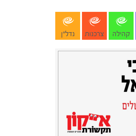
קהילה
צרכנות
נדל"ן