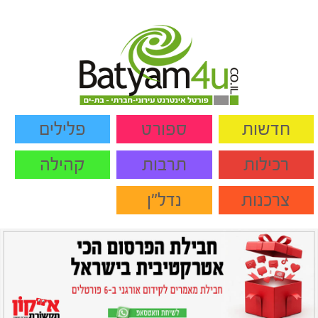
חדשות
ספורט
פלילים
רכילות
תרבות
קהילה
צרכנות
נדל"ן