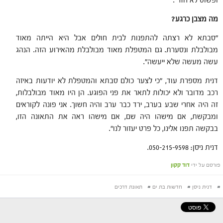
ופשוט לא חזר".
מה מצבן כרגע?
"סבתא לא רצתה להתפנות לבית חולים אבל היא הייתה מאוד
מבולבלת ונסערת. גם המטפלת מאוד מבולבלת מהאירוע הזה. הנהג
עשה מעשה שלא ייעשה".
דנית מספרת עוד, "כי לצער כולם סבתא והמטפלת לא יודעות באיזה
רכב מדובר ולא יכולות לתאר את פני הפוגע. הן היו מאוד מבולבלות,
זה היה אחרי שבע בערב, ירד כבר ערב והיה חשוך. אני פונה לקוראים
ומבקשת, אם מישהו היה שם, אם מישהו ראה את התאונה הזו,
בבקשה תפנו אלינו, כל פרט יעזור לנו".
דנית ניסן: 050-215-9598.
פורסם על ידי
דוד קקון
#
דנית ניסן
#
חדשות בת ים
#
תאונת דרכים