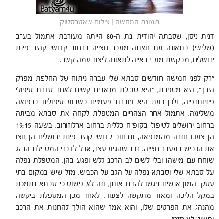
תמונת המחשה | צילום שאטרסטוק
דנית ניסן, שסבתה יהודית בת ה-80 הייתה מעורבת אתמול בערב
(שלישי) בתאונה עת חצתה מעבר חצייה ברחוב קדושי קהיר פינת
ירושלים, מבקשת מעדי ראייה לתאונה ליצור עמה קשר.
"רק לפני חמישה חודשים סבתא שלי עברה ניתוח של החלפת מפרק
הירך", היא מספרת, "היא סובלת מכאבים קשים לאחר סדרת טיפולי
פיזיותרפיה, ולכן כעת היא עוברת פעמיים בשבוע טיפולים ברפואה
משלימה. אתמול אחר הצהריים המטפלת לקחה את סבתא מביתה
ברחוב ירושלים לטיפול בקופ"ח כללית ברחוב ארלוזורוב. בשעה 19:15
הן צעדו חזרה מהמרפאה, וברחוב קדושי קהיר פינת ירושלים הן חצו
את הכביש במעבר חצייה. רכב שהגיע עצר, אבל לדברי המטפלת הנהג
שוחח עם מישהו ובלי לשים לב הרכב גלש ופגע בהן. המטפלת נפלה
על סבתא שלי וסבתא נפלה על הגב על הכביש. מזל שיש במקום בתי
עסק והמון אנשים ניגשו להרים אותן, וזה לא פשוט כי סבתא נתמכת
במקל הליכה ומאוד מתקשה לצעוד. לאחר מכן המטפלת ביקשה
מהנהג את הפרטים שלו, והוא אמר שהוא הולך להחנות את הרכב