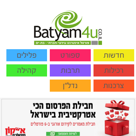
חדשות
ספורט
פלילים
רכילות
תרבות
קהילה
צרכנות
נדל"ן