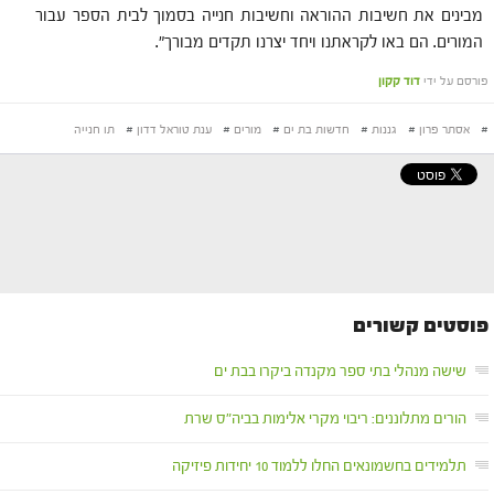
מבינים את חשיבות ההוראה וחשיבות חנייה בסמוך לבית הספר עבור
המורים. הם באו לקראתנו ויחד יצרנו תקדים מבורך".
פורסם על ידי
דוד קקון
#
אסתר פרון
#
גננות
#
חדשות בת ים
#
מורים
#
ענת טוראל דדון
#
תו חנייה
פוסטים קשורים
שישה מנהלי בתי ספר מקנדה ביקרו בבת ים
הורים מתלוננים: ריבוי מקרי אלימות בביה"ס שרת
תלמידים בחשמונאים החלו ללמוד 10 יחידות פיזיקה