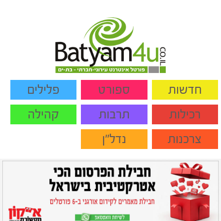
חדשות
ספורט
פלילים
רכילות
תרבות
קהילה
צרכנות
נדל"ן