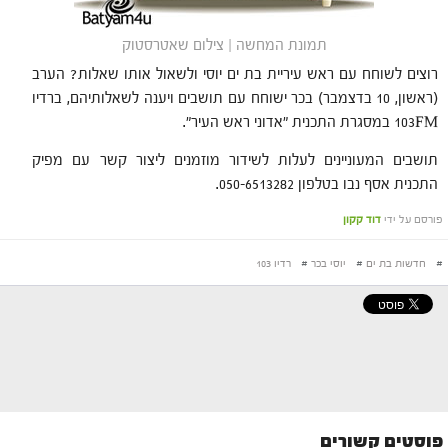
תמונת המחשה | צילום שאטרסטוק
רוצים לשוחח עם ראש עיריית בת ים יוסי ולשאול אותו שאלות? הערב
(ראשון, 10 בדצמבר) בכר ישוחח עם תושבים ויענה לשאלותיהם, ברדיו
103FM במסגרת התכנית "אדוני ראש העיר".
תושבים המעוניינים לעלות לשידור מוזמנים ליצור קשר עם מפיק
התכנית אסף נבו בטלפון 050-6513282.
פורסם על ידי
דוד קקון
#
חדשות בת ים
#
יוסי בכר
#
רדיו 103
פוסטים קשורים