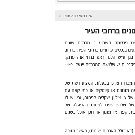
24 במאי 2017 at 8:08
נים ברחבי העיר
עיריית בת ים פרסמה השבוע 3 מכרזים שונים
ים בנכסים עירוניים ברחבי העיר: ברחוב
שקמה 21, בגן ע"ש הלנה ראפ ברח' אנה פרנק,
וברח׳ יצחק ניסנבוים 2. שלושת המכרזים יינעלו ב-11
מכרז הוא כי בבעלות המציע רשת של
 מזנונים או קיוסקים או בתי קפה עם
מחזור שנתי של 3 מיליון שקלים לפחות, וכי יש לו
ח של שלוש שנים לפחות בהפעלה של
ת קפה או מזנון או דוכן אוכל בשנים
לא כולל הארכות שונות), כאשר הזוכה