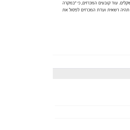
ב לשפץ את הנכס על חשבונו בסכום שלא יפחת מ- 200,000 שקלים. עוד קובעים המכרזים, כי "במקרה
 תהיה רשאית ועדת המכרזים לפסול את