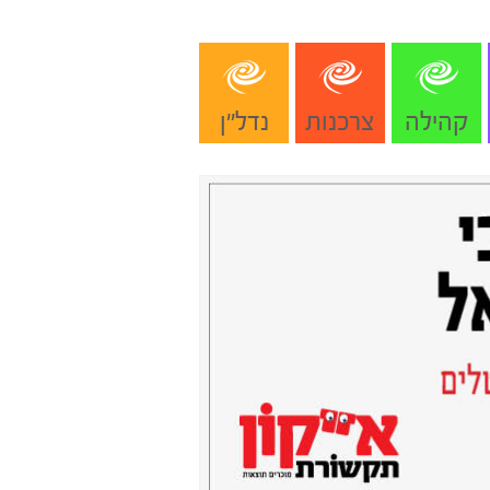
קהילה
צרכנות
נדל"ן