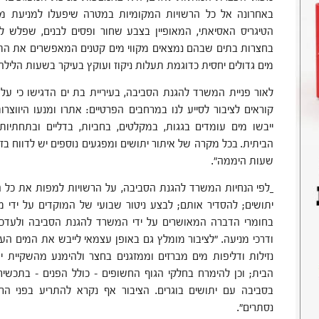
באחרונה אל כל הרשויות המקומיות במטרה שיפעלו למניעת מפגע
הטיגריס האסיאתי, המאופיין בצבע שחור ופסים לבנים, שפלש ל
בחצרות בתים שבהם נמצאים מקווי מים קטנים המאפשרים את התר
מים גדולים יחסית כדוגמת תעלות ניקוז ועוקץ בעיקר בשעות הלילה"
לאור פניית המשרד להגנת הסביבה, בעיריית בת ים הדגישו כי ע
קוראים לציבור לסייע לנו במרחבים הפרטיים: אתרו ומנעו היווצר
ייבשו מים עומדים בגגות, במקלטים, בחביות, בדליים ובתחתיו
שעות היממה".
לפי הנחיות המשרד להגנת הסביבה, על הרשויות למפות את כל ה
יתושים; להסדיר אותם; לבצע ניטור שבועי של המוקדים על ידי 
בחומרי הדברה המאושרים על ידי המשרד להגנת הסביבה ולעדכן 
ודרכי מניעה. "לציבור מומלץ גם באופן עצמאי לייבש את המים העומ
נזילות ודליפות מים מברזים וממזגנים בחצר ולהימנע מהשקיית 
הבית; וכן להימרח בחלקי הגוף החשופים – כולל הפנים – בתכשי
בסביבה עם יתושים בוגרים. הציבור אף נקרא להתריע בפני הרש
נסתרים".