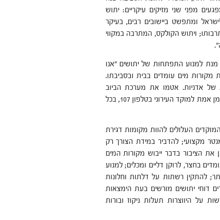
ים מפני שני מזיקים עיקריים: יתוש
ישראל ומתפשט ביישובים רבים, בעיקר
בותו; ויתוש הקולקס, המתרבה במקווי
.
ל מנת למנוע התפתחות של יתושים "אנו
ות מקורות מים עומדים בבית ובסביבתו.
ת של אדניות. אטמו את מערכת הביוב
הביתית. בכל מקרה של איתור יתושים ומפגעים נוספים יש לדווח בזמן אמת למוקד העירוני בטלפון 107, בכל
מוקדים העלולים להוות מקומות דגירת
מנטר מקצועי; להדביר במידת הצורך רק
את הציבור בדבר ייבוש מקורות המים
דים בחצר, לרוקן דליים ומכלים; למנוע
יתר; להתקין רשתות על דלתות וחלונות
רים דוחי יתושים מורשים בעת הימצאות
ות על היווצרות תעלות ניקוז ובורות