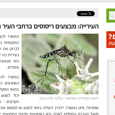
העירייה: מבצעים ריסוסים ברחבי העיר נ
המשרד להגנ
המקומיות בי
לבדוק את חצ
בעיריית בת ים
היא מבצעת 
עומדים.
במשרד להגנ
האחרונים הח
בתנאי האקלים
יכול למנוע
יתוש הטיגריס האסיאני | צילם: אלון עתני
הקרובים – כ
ואחרות", ציינו במשרד. "הדרך היעילה ביותר למנוע או לצמצם א
מעגל העברת המחלות לאדם, היא באמצעות מניעת המפגעים. ל