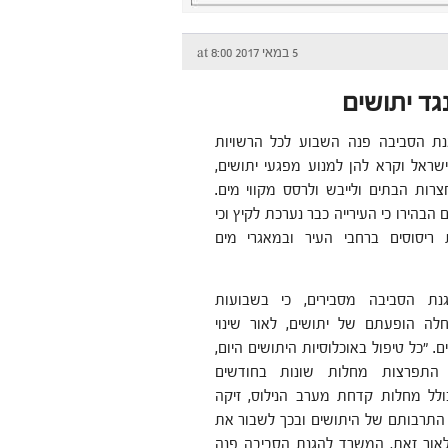
5 במאי 2017 at 8:00
גד יתושים
ת הסביבה פנה השבוע לכל הרשויות
שראל וקרא להן למנוע מפגעי יתושים,
רות הבתים ולייבש ולרסס מקווי מים.
 הבהירו כי העירייה כבר נערכת לקיץ וכי
ריסוסים ברחבי העיר ובמאגרי מים
ת הסביבה מסבירים, כי בשבועות
לה הופעתם של יתושים, לאור שינוי
. "כל טיפול באוכלוסיות היתושים היום,
 התפרצות מחלות שונות בחודשים
ולל מחלות קדחת מערב הנילוס, זיקה
ת התרבותם של היתושים ובכך לשבור את
אור זאת, המשרד להגנת הסביבה פנה