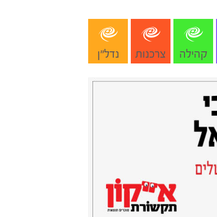
קהילה
צרכנות
נדל"ן