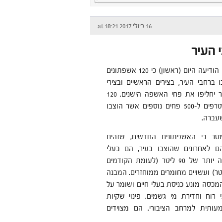
16 ביולי 2017 at 18:21
 העיר
עיריית בת ים הודיעה היום (ראשון) כי 120 אשפתונים
 ברחבי העיר, בצירים הראשיים ובצירי
המשנה, אשר יחליפו את פחי האשפה הישנים. 120
החדשים מצטרפים ל-500 פחים נוספים אשר הוצבו
עברה.
מסר כי האשפתונים החדשים, שזהים
 לאחרונים שהוצבו בעיר, הם בעלי
קיבולת גדולה יותר של 90 ליטר (לעומת הקודמים
ילו 30 ליטר) ועשויים מחומרים ממוחזרים. המבנה
מכסה מונע כניסת בעלי חיים ושומר על
רוח וחדירת מי גשמים. פינוי שקיות
תית למרחב הציבורי. הם מצוידים