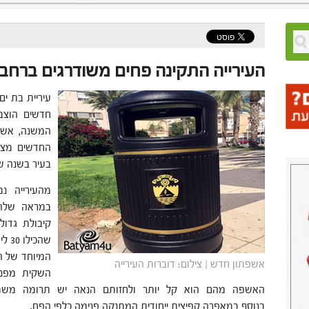
העירייה התקינה פחים משודרגים ברחבי
חדשים הוצבו
בעיר בשנה ש
מהעירייה נ
במראה שלהם
שהכ
המיוחד של ה
אשפתון חדש | צילום: דוברות העירייה
השקית מפני 
האשפה מהם הוא קל יותר ולחזותם הנאה יש תרומה משמעו
בנוסף במאפרה קפיצית ייחודית המתנקה פנימה כלפי הפח.