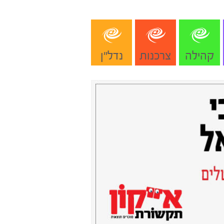
קהילה
צרכנות
נדל"ן