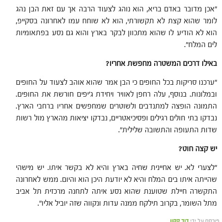
"אכן מדובר באדם בריא, הוא נוהג לצעוד הרבה אך עם זאת הבן נהג
לומר שהוא קצת לא תקשורתי, הוא לא שוחח עמו לאחרונה בסקייפ,
הוא לא הודיע לו שהוא מתכוון לבקר בארץ והוא גם נסע בפתאומיות
לים המלח".
באילו דרכים המשטרה מחפשת אחריו?
"ערכנו סריקות בכל החופים כי הבן אמר שהוא אוהב לצעוד על החופים
ובמלונות. בנוסף, עלה רחפן לאוויר ויחידת ג'יפים חורשת את החופים.
התמונה הופצה למתנדבים ולשוטרים שמחפשים אחריו ברחבי הארץ.
נבדקו בתי חולים רגילים ופסיכיאטריים, נבדקו יציאות מהארץ מול רשות
שדות התעופה והתשובה שלילית".
יש קצה חוט?
"לצערי לא. יש אחיינית שחיה בארץ והיא לא בקשר איתו. יש מישהי
שהייתה איתו בים המלח והיא לא יודעת היכן הוא והיום. ממש לאחרונה
התקשרה חיילת שטוענת שהוא נסע איתה לתחנה מרכזית תל אביב
מתל השומר, בקרוב תילקח ממנה עדות ונקווה שזה יוביל אליו".
פורסם על ידי
דוד קקון