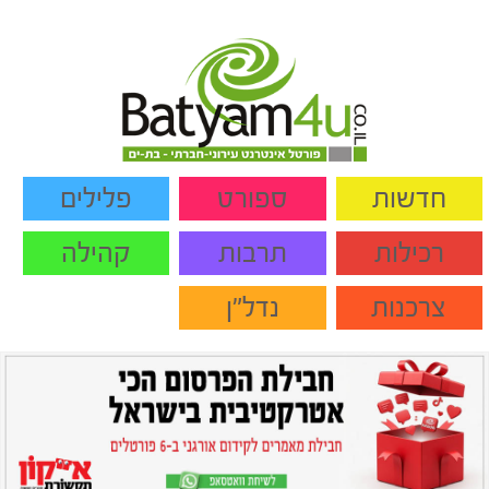
חדשות
ספורט
פלילים
רכילות
תרבות
קהילה
צרכנות
נדל"ן