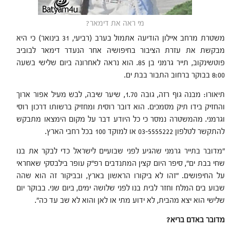
מי ראה את דימאר?
משטרת מרחב איילון הודיעה אתמול בערב (רביעי, 31 בינואר) כי היא
מבקשת את עזרת הציבור בחיפושיה אחר הנעדר דימאר לבוביב
פוטשינקוב, תייר גרמני בן 85. הוא נראה לאחרונה ביום שלישי בשעה
8:00 בבוקר ברחוב התבור בבת ים.
תיאורו: מבנה גוף רזה, גובה 1.70, שיער שיבה, לבש מעיל אפור ארוך
והחזיק בידו תיק מסמכים. הוא דובר רוסית ומחזיק ברשותו דרכון רוסי
וגרמני. מהמשטרה נמסר כי כל היודע דבר על מקום הימצאו מתבקש
להתקשר לטלפון 03-5555222 או למוקד 100 בכל רחבי הארץ.
"מדובר בתייר גרמני שהגיע לפני שבועיים לישראל כדי לבקר את בנו
שחי בבת ים", סיפר היום קצין המתנדבים רפ"ק עופר בילבסקי שאחראי
על החיפושים. "זהו לא ביקורו הראשון בארץ, ובביקור זה הוא שהה
שבוע בים המלח וחזר לבית בנו לפני שלושה ימים, ביום שני. בבוקר יום
שלישי הוא יצא מהבית, לא ידוע מתי או לאן והוא לא שב עד כה".
מדובר באדם בריא?