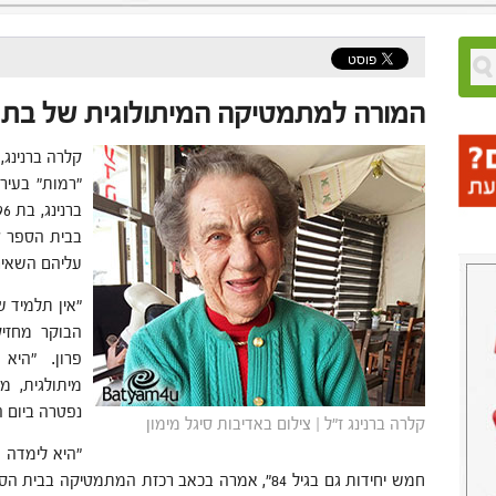
המורה למתמטיקה המיתולוגית של בת ים 
קלרה ברנינג
"רמות" בעיר,
עליהם השאיר
"אין תלמיד 
הבוקר מחזיק
פרון. "היא
מיתולגית, מ
נפטרה ביום 
קלרה ברנינג ז"ל | צילום באדיבות סיגל מימון
"היא לימדה 
חמש יחידות גם בגיל 84", אמרה בכאב רכזת המתמטיקה