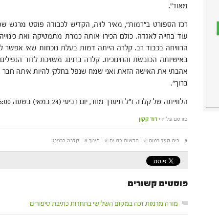
מאוד".
רכז הספורט ב"רמות", מאיר לויה, הקדיש לכבודה פוסט מרגש ש
עוד בחייה לאגדה. כולם הכירו אותה כמרת מתמטיקה ואת כינויי
הרוויחה בכבוד רב. קלרה הייתה דמות בעלת נוכחות שאי אפשר 
באישיותה הכובשת והחינוכית. קלרה ברנינג משויכת לדור הנפיל
אהבתי את האישה הזאת ואני שמח שנפל בחלקי להיות איתה חבר ב
ברוך".
הלווייתה של קלרה ז"ל תיערך מחר, יום רביעי (24 במאי) בשעה 15:00 בבית העלמין בחולון.
פורסם על ידי
דוד קקון
#
בית ספר רמות
#
חדשות בת ים
#
חינוך
#
קלרה ברנינג
פוסטים קשורים
מורה מרמות זכה במקום השלישי בתחרות כתיבת סיפורים