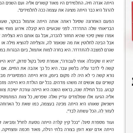
הייתה אגדה חיה. התלמידים היו מאוד קשורים אליה ועם השנים המצי
להרגל היא כבר הייתה מציגה את עצמה ככה לתלמידים".
הפעם האחרונה שסיגל ראתה אותה הייתה אתמול בבוקר, שעות 
הבריאותי שלה התדרדר. לפני שבועיים היא קיבלה אירוע מוחי ואו
אמרו שאין סיכוי שהיא תחזור להכרה, אבל גם אותם היא הצליחה
אבל הבינה לחלוטין את מה שנאמר לה, והצליחה להוציא מילה או ש
שגרם למצבה להתדרדר. היא בחרה למות אתמול, ביום הבגרות במתמ
"היא זו שקיבלה אותי לעבודה", אומרת סיגל בקול סדוק, "היא הי
קשה לי לדבר עליה בלשון עבר. היא כל כך אהבה את החיים. אם ה
נורא קשה כי לא היה לה מקום ביומן, והיא הייתה הפנסיונרית מב
קשרים עם אנשים זה משהו מדהים. בכל יום הולדת היא הייתה מזמי
קבוע. בכל תחילת שנה, בראש השנה היא הייתה עורכת ישיבת צוות
אליה הגיעו אלו שמלמדים עדיין ואלה שפרשו, כל צוות המתמטיקה
וישניאק שאותו היא הייתה מכינה בעצמה, כמו שאת כל הארוחה 
לעזור לה. הכל עשתה לבד".
ועוד מספרת סיגל: "בכל קיץ קלרה הייתה נוסעת לחו"ל ומביאה ל
הייתה אדם יוצא דופן בצורה בלתי רגילה, מאוד חכמה ומצחיקה.