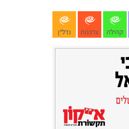
קהילה
צרכנות
נדל"ן