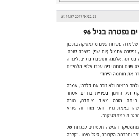
23 במאי 2017 at 14:57
נפטרה בגיל 96
, שלימדה עשרות שנים מתמטיקה בתיכון
 נפטרה אתמול (יום שני) בשיבה טובה.
ברנינג, בת 96 במותה, אלמנה ותושבת בת ים, לימדה
בבית הספר 37 שנים ותחת ידיה עברו אלפי תלמידים
ה את חותמה הייחודי.
שלמד ברמות ולא זוכר את קלרה", אמרה
ת תיק החינוך בעיריית בת ים, אסתר
 הייתה מורה מאוד מיוחדת, מורה
שהו באמת נדיר. והכי מוזר זה שהיא
הבגרות במתמטיקה".
מתמטיקה והגישה תלמידים לבגרות של
 בבית הספר וחברתה הקרובה, סיגל מימון. "קלרה