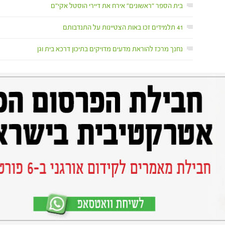
בית הספר "ראשונים" אירח את דיירי הוסטל אקי"ם
41 תלמידים זכו באות הצטיינות על התנדבותם
נחנך מרכז להוראת מדעים מדויקים בתיכון דרכא בית וגן