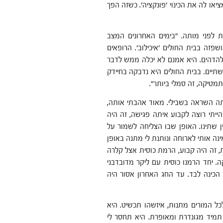
או לה את הכינוי 'פונקציה'. כשזה הפך
לפני מותה. "בימים האחרונים המצב
שפזה בבית החולים 'איכילוב'. הרופאים
 להדהים. היא אמנם לא יכלה ממש לדבר
תיים. בבית החולים היא נדבקה בחיידק
טיקה, זה סמלי ביותר".
יתה השראה בשבילי. מאוד אהבתי אותה,
ייתי רוצה לקבוע איתה פגישה, זה היה
ין שתינו. האופן שבו הצליחה לשמור על
נה אותי לארוחה ונותנת לי מתנה באופן
, זה היה קבוע, הרמת כוסית אצל קלרה
. יחד הרמנו כוסית עם ליקר מדובדבני
הכינה לבד. עד החג האחרון אסור היה
כל המורים מתנות, איזשהו תכשיט. היא
 תמיד מגונדרת ומאופרת. היא תחסר לי