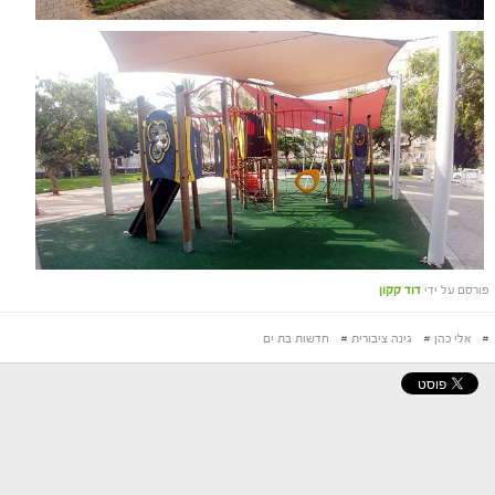
פורסם על ידי
דוד קקון
#
אלי כהן
#
גינה ציבורית
#
חדשות בת ים