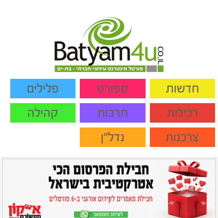
חדשות
ספורט
פלילים
רכילות
תרבות
קהילה
צרכנות
נדל"ן