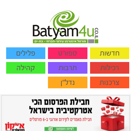
חדשות
ספורט
פלילים
רכילות
תרבות
קהילה
צרכנות
נדל"ן