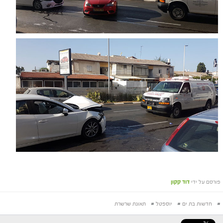
פורסם על ידי
דוד קקון
#
חדשות בת ים
#
יוספטל
#
תאונת שרשרת