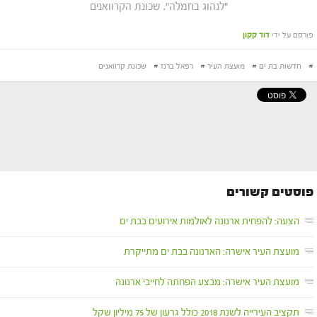
"לנהוג בחמלה". שכונת הקרוואנים
פורסם על ידי
דוד קקון
#
חדשות בת ים
#
מועצת העיר
#
רפאל ברנז
#
שכונת קרוואנים
פוסטים קשורים
הצעה: להפחית ארנונה לאולמות אירועים בבת ים
מועצת העיר אישרה: הארנונה בבת ים מתייקרת
מועצת העיר אישרה: מבצע הפחתה לחייבי ארנונה
תקציב העירייה לשנת 2018 כולל גרעון של 75 מיליון שקל