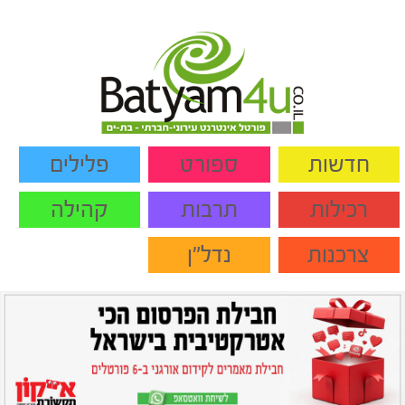
חדשות
ספורט
פלילים
רכילות
תרבות
קהילה
צרכנות
נדל"ן