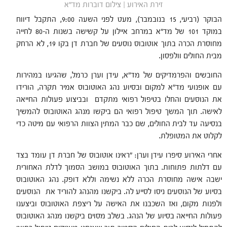
זירת האירוע | צילום דוברות מד"א
הבוקר (רביעי, 15 בנובמבר), מעט לפני השעה 9:00, התקבל דיווח
במוקד 101 של מד"א במרחב איילון על קשישה בשנות ה-80 לחייה
מחוסרת הכרה בתוך אוטובוס נוסעים של חברת דן בקו 19, לא הרחק
מבית החולים וולפסון.
החובשים והפרמדיקים של מד"א, עידן וערן כרמל, שהגיעו במהירות
עם אופנועי מד"א למקום ובסיוע נהג האוטובוס אמיר תקרה, הורידו
את הנוסעים והחלו בטיפול רפואי מתקדם ובביצוע פעולות החייאה
לאישה. תוך המשך טיפול רפואי הם ביקשו מנהג האוטובוס להמשיך
בנסיעה עד לבית החולים, שם כבר המתין הצוות הרפואי עם מיטה כדי
לקלוט את המטופלת.
אחרי האירוע סיפרו עידן וערן: "ראינו אוטובוס של חברת דן עומד בצד
עם דלתות פתוחות. בתוך האוטובוס במושב הסמוך לדלת האחורית
ישבה אישה מחוסרת הכרה ללא נשימה וללא דופק. נהג האוטובוס
בסיוע של הנוסעים ניסו לסייע לה. ביקשנו מהנהג להוריד את הנוסעים
ולפנות מקום, ואז השכבנו את האישה על ריצפת האוטובוס וביצענו
פעולות החייאה בסיוע של הנהג. בשלב מסוים ביקשנו מנהג האוטובוס