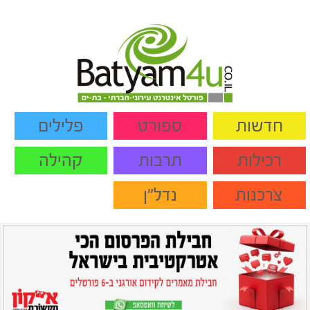
חדשות
ספורט
פלילים
רכילות
תרבות
קהילה
צרכנות
נדל"ן