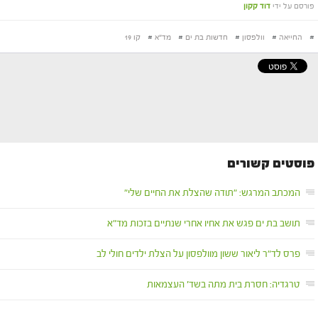
פורסם על ידי
דוד קקון
#
החייאה
#
וולפסון
#
חדשות בת ים
#
מד"א
#
קו 19
פוסטים קשורים
המכתב המרגש: "תודה שהצלת את החיים שלי"
תושב בת ים פגש את אחיו אחרי שנתיים בזכות מד"א
פרס לד"ר ליאור ששון מוולפסון על הצלת ילדים חולי לב
טרגדיה: חסרת בית מתה בשד' העצמאות