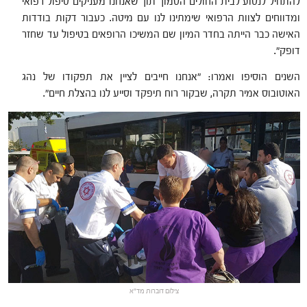
להתחיל לנסוע לבית החולים הסמוך תוך שאנחנו מעניקים טיפול רפואי
ומדווחים לצוות הרפואי שימתינו לנו עם מיטה. כעבור דקות בודדות
האישה כבר הייתה בחדר המיון שם המשיכו הרופאים בטיפול עד שחזר
דופק".
השנים הוסיפו ואמרו: "אנחנו חייבים לציין את תפקודו של נהג
האוטובוס אמיר תקרה, שבקור רוח תיפקד וסייע לנו בהצלת חיים".
צילום דוברות מד"א