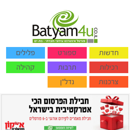
חדשות
ספורט
פלילים
רכילות
תרבות
קהילה
צרכנות
נדל"ן