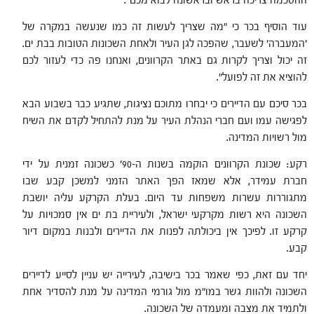
ההסכמה צריכה בראש ובראשונה לבוא מכם".
עוד הוסיף בכר
כי "מה שצריך לעשות זה כמו שנעשה במקרה של
'המעברה' לשעבר, שהפכה לגן העיר ולאחת השכונות הטובות בבת ים.
זה יכול וצריך לקרות גם באתר הקרוונים, ואנחנו פה כדי לעזור לכם
להוציא את זה לפועל".
בכר סיכם עם הדיירים כי יבחרו מתוכם נציגות, שתגיע כבר בשבוע הבא
לפגישה עמו ועם חברי הנהלת העיר על מנת להתחיל לקדם את השיח
מול רשויות המדינה.
רקע: שכונת הקרוונים הוקמה בשנות ה-90' כשכונה זמנית על ידי
חברת עמידר, אלא שמאז הפך האתר הזמני למשכן קבע שבו
מתגוררות עשרות משפחות עד היום. בעלת הקרקע עליה יושבת
השכונה היא רשות מקרקעי ישראל, ולעיריית בת ים אין סמכויות על
קרקע זו. לפיכך אין ביכולתה לפנות את הדיירים ולבנות במקום דיור
קבע.
יחד עם זאת, כפי שאמר בכר בישיבה, לעירייה יש עניין לסייע לדיירים
השכונה ולהוות גשר במו"מ מול גורמי המדינה על מנת להסדיר אחת
ולתמיד את מצבה ומעמדה של השכונה.