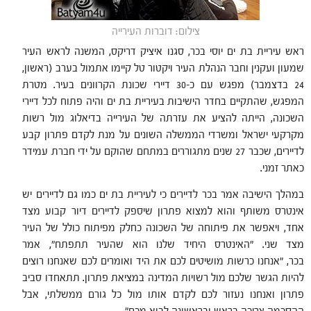
צילום: דוברות העירייה
ראש עיריית בת ים יוסי בכר, סגנו איציק דריקס, המשנה לראש העיר
שמעון ועקנין וחבר הנהלת העיר ויקטור טל קיימו אתמול בערב (ראשון,
24 בדצמבר) מפגש עם כ-30 דיירי שכונת הקרוונים בעיר. מטרת
המפגש, שהתקיים בחדר הישיבות בעיריית בת ים והיה פתוח לכל דיירי
השכונה, הייתה להציע את עזרתה של העירייה בדיאלוג מול רשות
מקרקעי ישראל ומשרדי הממשלה השונים על מנת לקדם פתרון קבע
לדיירים, שכבר 27 שנים מתגוררים במתחם שהוקם על ידי חברת עמידר
כאתר זמני.
במהלך הישיבה אמר בכר לדיירים כי לעיריית בת ים כמו גם לדיירים יש
אינטרס משותף והוא למצוא פתרון שיספק לדיירים דיור קבוע מצד
אחד, ויאפשר את פיתוחה של השכונה כחלק מפיתוח כולל של העיר
מצד שני. "האינטרס היחיד שלנו הוא שהעיר תתפתח", אמר
בכר, "אנחנו כרשות מושיטים לכם את היד ואומרים לכם שאנחנו רוצים
להיות הגשר שלכם מול רשויות המדינה במציאת פתרון. תתאחדו סביב
פתרון ואנחנו נעזור לכם לקדם אותו מול כל גורם ממשלתי, אבל