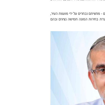
 הרב פועלים שני גופים: אסיפה בוחרת המונה 32 נציגים – מחציתם נבחרים על ידי מועצת העיר,
עדת בחירות המונה חמישה נציגים ובהם