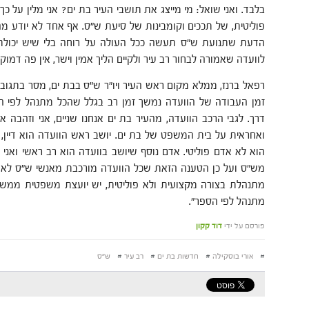
בלבד. ואני שואל: מי מייצג את תושבי העיר בת ים? אני מלין על כ
פוליטית, של תככים וקומבינות של סיעת ש"ס. אף אחד לא יודע מה
הדעת שתנועת ש"ס תעשה ככל העולה על רוחה בלי שיש יכולת ל
לוועדה שאמורה לבחור רב עיר ולקיים הליך אמין וישר, אין פה דמוק
רפאל ברנז, ממלא מקום ראש העיר ויו"ר ש"ס בבת ים, מסר בתגוב
זמן העבודה של הוועדה נמשך זמן רב בגלל שהכל מתנהל לפי הספ
דרך. לגבי הרכב הוועדה, מהעיר בת ים אנחנו שניים, אני וזהבה אגי
ואחראית על בית המשפט של בת ים. יושב ראש הוועדה הוא דיין, א
הוא לא אדם פוליטי. אדם נוסף שיושב בוועדה הוא רב ראשי ואני
מש"ס ועל כן הטענה הזאת שכל הוועדה מורכבת מאנשי ש"ס לא הג
מתנהלת בצורה מקצועית ולא פוליטית, יש יועצת משפטית ממשר
מתנהל לפי הספר".
פורסם על ידי
דוד קקון
#
אורי בוסקילה
#
חדשות בת ים
#
רב עיר
#
ש"ס