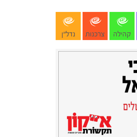
קהילה
צרכנות
נדל"ן