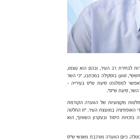
201 מונו חברי ועדת הבחירות לבחירת רב העיר, ובהם הוא עצמו,
ולה החשש", טוען בוסקילה במכתבו, "כי השר
לאפשר למפלגתו סיעת ש"ס בעירייה –
השר, סיעת ש"ס".
חלטות מקצועיות של הוועדה הקודמת
ברי האופוזיציה במועצת העיר. "זו החלטה
זכויות היסוד ובעקרון השוויון", הוא
בוטלה. כיום הוועדה מורכבת מאנשי ש"ס