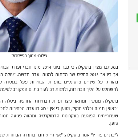
צילום: מתוך הפייסבוק
במכתבו מציין בוסקילה כי כבר ביוני 4
אך בינואר 2016 החליט שר הדתות למנות ועדה חדשה. "ע
בהורתו על שינויים פרסונליים בוועדת הבחירות פעל במטרה 
להשתלט על הליך הבחירות, ולמנות רב לעיר בת ים המקורב לסיעת 
בוסקילה ממשיך ומתאר כיצד ועדת הבחירות החדשה ביטלה ה
"באופן תמוה ובלתי חוקי", וטוען כי אין ייצוג בוועדת הבחירות לח
שערורייתית הפוגעת בעקרונות הדמוקרטיה ומהווה פגיעה חמורה ב
טוען.
ל"בת ים פור יו" אמר בוסקילה: "אני הייתי חבר בוועדה הבוחרת ש