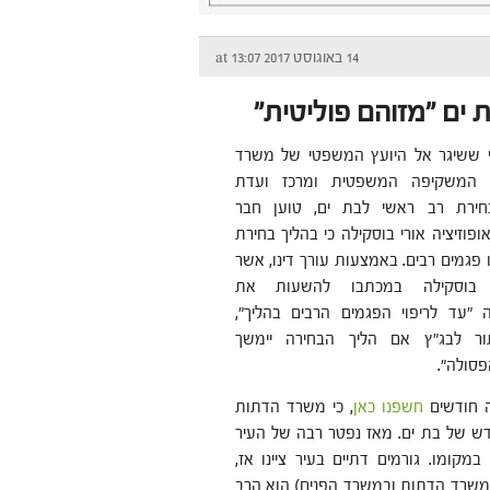
14 באוגוסט 2017 at 13:07
 ים "מזוהם פוליטית"
 ששיגר אל היועץ המשפטי של משרד
 המשקיפה המשפטית ומרכז ועדת
חירת רב ראשי לבת ים, טוען חבר
וזיציה אורי בוסקילה כי בהליך בחירת
 פגמים רבים. באמצעות עורך דינו, אשר
 בוסקילה במכתבו להשעות את
 "עד לריפוי הפגמים הרבים בהליך",
ור לבג"ץ אם הליך הבחירה יימשך
פסולה".
ה חודשים
חשפנו כאן
, כי משרד הדתות
ש של בת ים. מאז נפטר רבה של העיר
מקומו. גורמים דתיים בעיר ציינו אז,
שרד הדתות ובמשרד הפנים) הוא הרב