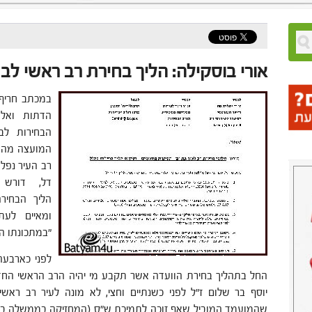
אורי בוסקילה: הליך בחירת רב ראשי לבת
במכתב חריף
הדתות ואל
הבחירות לב
המועצה מהאופ
רב העיר נפלו
דל, דורש
הליך הבחירה
ומאיים לעת
"במתכונתו ה
לפני כארבע
החל בתהליך בחירת הוועדה אשר תקבע מי יהיה הרב הראשי החד
יוסף בר שלום ז"ל לפני כשנתיים וחצי, לא מונה לעיר רב ראשי ב
שהמועמד המוביל שאף זוכה לתמיכת ש"ס (המחזיקה בממשלה במ