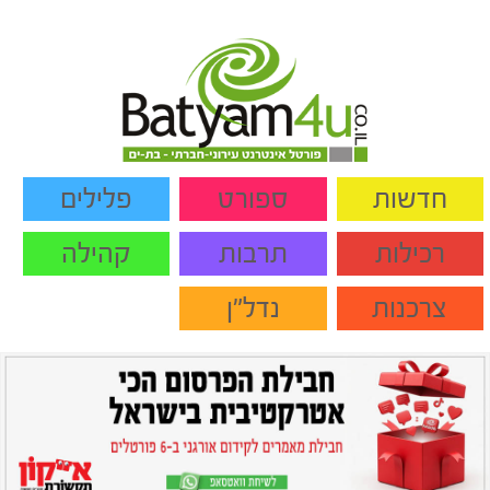
חדשות
ספורט
פלילים
רכילות
תרבות
קהילה
צרכנות
נדל"ן