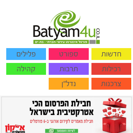
חדשות
ספורט
פלילים
רכילות
תרבות
קהילה
צרכנות
נדל"ן