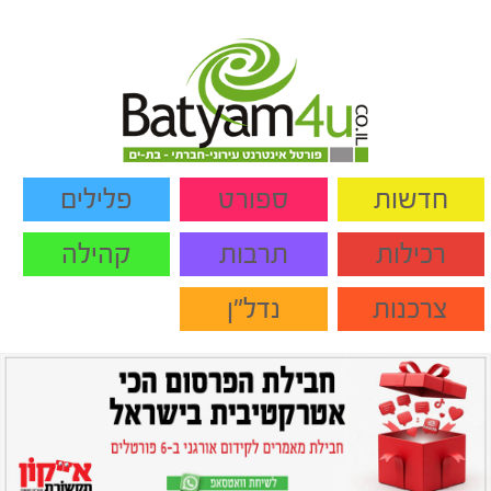
חדשות
ספורט
פלילים
רכילות
תרבות
קהילה
צרכנות
נדל"ן