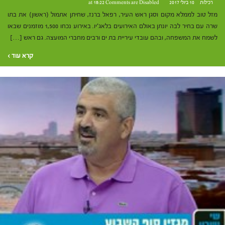
רכילות
10 ביולי 2017 at 18:22
Comments are Disabled
מזל טוב לממלא מקום וסגן ראש העיר, רפאל ברנז, שחיתן אתמול (ראשון) את בתו
שרה עם בחיר לבה יונתן באולם האירועים בלאג'יו. באירוע נכחו 1,500 מוזמנים שבאו
לשמח את המשפחה, ובהם עובדי עיריית בת ים ורבים מחברי המועצה. גם ראש […]
קרא עוד ›