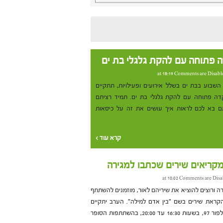
ה פתוחה עם להקת גלגלי בת ים
Comments are Disabl
השבוע בבת ים בשלל אירועים ופעילויות, תתקיים
דצמבר) הרקדה פתוחה עם להקת גלגלי בת ים. תמיד רציתם
ם בא לכם לראות איך עושים את זה על כיסאות
קרא עוד ›
מקריאים שירים שכתבו למגירה
Comments are Disa
רה ורוצים להוציא את שיריהם לאור, מוזמנים להשתתף
בר) בערב הקראת שירים בשם "בין אדם למילה". הערב יתקיים
בבית סניף עמותת "אנוש" ברח' בלפור 97, בשעות 16:30 עד 20:00, בהשתתפות הסופר