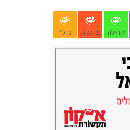
קהילה
צרכנות
נדל"ן