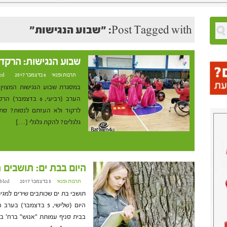
Post Tagged with: "שבוע הנגישות"
שבוע הנגישות: הרקד
תרבות ופנאי
6 בדצמבר 2017 at 18:19
ed
במסגרת שבוע הנגישות המצוין 
הערב (רביעי, 6 ב
לרקוד ולא העזתם לנסות? סת
גלגלים? להקת גלגלי […]
היום בבת ים: תושבים 
תרבות ופנאי
5 בדצמבר 2017 at 10:02
bled
תושבי בת ים שכותבים שירים למגי
היום (שלישי, 5 בדצמ