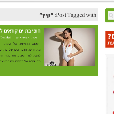
Post Tagged with: "קיץ"
חופי בת-ים קוראים לר
רכילות
7 במרץ 2017 at 1:15
 Disabled
השמש החמימה של הימים הא
מאחורינו, וחופי הים של בת-
מהשת"פ של קסטרו עם המעצב